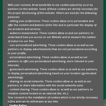
actuellement dans notre catalogue.
With your consent, Arval would like to use cookies placed by us or by
partners on this website. Some of these cookies are strictly necessary for
Leasing ou achat ?
Le principe de la location à long terme d’une BMW avec Arval
the proper functioning of this website. Others are used for the following
purposes:
est très simple.
- setting your preferences: These cookies allow us to personalize and
Faites confiance à une société de leasing telle qu’Arval pour le
offer the content and features of the Site and in particular the display of
FAQ
our products and services;
financement et la gestion de votre BMW pour une durée et un
- audience measurement: These cookies allow us and our partners, to
understand how you access on our Website and to measure the number
kilométrage définis. Le contrat d’Arval vous permet de profiter
of visitors to our Site;
de nombreux services correspondant à vos besoins :
Contact
- non-personalized advertising: These cookies allow us as well as our
partners, to display advertisements that are not personalized according
entretiens, pneus, assurances, assistance… Durant toute la
to your profile;
durée du contrat de leasing de votre BMW, vous bénéficiez
- personalized advertising: These cookies allow us as well as our
NL
EN
FR
partners, to offer you personalized advertising, more relevant to your
d’un loyer mensuel fixe sans avoir à penser à tous les
interests;
- geolocated advertising: These cookies allow us as well as our partners,
problèmes relatifs à la gestion et à l’entretien de la voiture
to display personalized advertising based on your location (geolocated
(soucis mécaniques, dépenses extraordinaires, revente de la
advertising);
- sharing on social networks: These cookies allow us as well as our
voiture…).
partners, to share information with the social networks used;
- content sharing: These cookies allow us as well as our partners, to
visualize content hosted on an external site; etc.].
Your consent to the installation of cookies which is not strictly necessary
is free and can be withdrawn at any time.
Cookie Policy