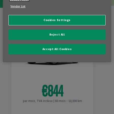
Vendor List
BMW I4
Offre de
5-portes / eDrive35
printemps
Cookies Settings
68kWh
Reject All
Accept All Cookies
€844
par mois, TVA incluse | 60 mois - 10,000 km