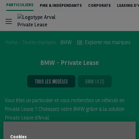
Aller
PARTICULIERS
PME & INDÉPENDANTS
CORPORATE
LEASING D
au
contenu
principal
Home
Toutes marques
BMW
Explorer nos marques
BMW - Private Lease
Configurateur
TOUS LES MODÈLES
BMW I4 (1)
Stock & Deals
Description
Vous êtes un particulier et vous recherchez un véhicule en
Services inclus
Private Lease ? Choisissez votre BMW grâce à la solution
Private Lease d’Arval.
Tout sur le Private Lease
Choisissez votre voiture idéale parmi tous les modèles BMW
Cookies