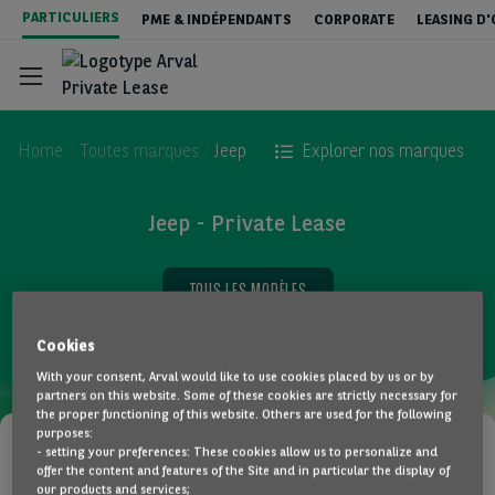
Aller
PARTICULIERS
PME & INDÉPENDANTS
CORPORATE
LEASING D
au
contenu
principal
Home
Toutes marques
Jeep
Explorer nos marques
Jeep - Private Lease
Configurateur
TOUS LES MODÈLES
Stock & Deals
Cookies
With your consent, Arval would like to use cookies placed by us or by
Services inclus
partners on this website. Some of these cookies are strictly necessary for
the proper functioning of this website. Others are used for the following
purposes:
- setting your preferences: These cookies allow us to personalize and
Tout sur le Private Lease
offer the content and features of the Site and in particular the display of
Désolé, il n'y a pas d'offres disponibles
our products and services;