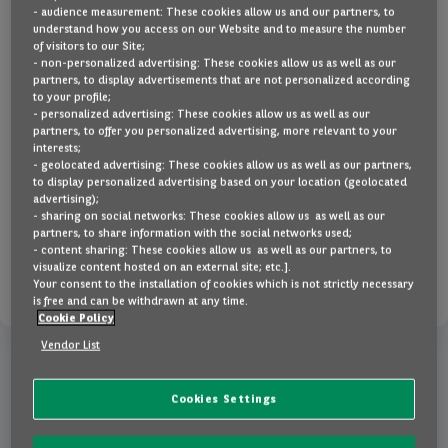
pour cette marque
- audience measurement: These cookies allow us and our partners, to
understand how you access on our Website and to measure the number
Leasing ou achat ?
of visitors to our Site;
Nous n'avons plus d'offres disponibles pour cette
- non-personalized advertising: These cookies allow us as well as our
marque en ce moment. Découvrez les autres offres
partners, to display advertisements that are not personalized according
to your profile;
de notre catalogue ou appelez-nous pour plus
- personalized advertising: These cookies allow us as well as our
FAQ
d'information.
partners, to offer you personalized advertising, more relevant to your
interests;
- geolocated advertising: These cookies allow us as well as our partners,
to display personalized advertising based on your location (geolocated
Contact
APPELEZ-NOUS (027240404)
advertising);
- sharing on social networks: These cookies allow us as well as our
partners, to share information with the social networks used;
- content sharing: These cookies allow us as well as our partners, to
NL
EN
FR
DÉCOUVREZ NOS OFFRES
visualize content hosted on an external site; etc.].
Your consent to the installation of cookies which is not strictly necessary
is free and can be withdrawn at any time.
Cookie Policy
Vendor List
Cookies Settings
Pourquoi opter pour Arval Private