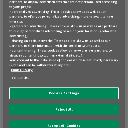
partners, to display advertisements that are not personalized according
Waarom kiezen voor Arval Private
to your profile;
- personalized advertising: These cookies allow us as well as our
Leasen of kopen
Lease?
partners, to offer you personalized advertising, more relevant to your
interests;
- geolocated advertising: These cookies allow us as well as our partners,
to display personalized advertising based on your location (geolocated
Een betrouwbare
FAQ
advertising);
- sharing on social networks: These cookies allow us as well as our
leasingpartner
partners, to share information with the social networks used;
- content sharing: These cookies allow us as well as our partners, to
Wij zijn een toonaangevende
Contact
visualize content hosted on an external site; etc.].
multinational in de leasingsector,
Your consent to the installation of cookies which is not strictly necessary
is free and can be withdrawn at any time.
met meer dan 90.000 wagens in
Cookie Policy
België.
NL
EN
FR
Vendor List
Gemoedsrust
Cookies Settings
Wij zorgen voor alles, zodat u met
Reject All
een gerust hart de baan op kan.
Accept All Cookies