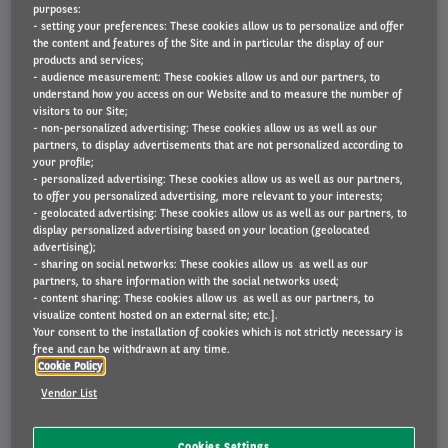
te verschaffen tot of verbonden te blijven met een
purposes:
computersysteem, de werking van een dergelijk
- setting your preferences: These cookies allow us to personalize and offer
the content and features of the Site and in particular the display of our
systeem te belemmeren of te verstoren, of op
products and services;
bedrieglijke wijze gegevens in een computersysteem in
- audience measurement: These cookies allow us and our partners, to
understand how you access on our Website and to measure the number of
te voeren of te wijzigen.
visitors to our Site;
- non-personalized advertising: These cookies allow us as well as our
partners, to display advertisements that are not personalized according to
De toegang tot de Website is gratis. De kosten voor de
your profile;
toegang tot en het gebruik van het
- personalized advertising: These cookies allow us as well as our partners,
to offer you personalized advertising, more relevant to your interests;
telecommunicatienetwerk zijn voor uw rekening.
- geolocated advertising: These cookies allow us as well as our partners, to
display personalized advertising based on your location (geolocated
advertising);
Wij zijn niet aansprakelijk voor elementen waarover
- sharing on social networks: These cookies allow us as well as our
wij geen controle hebben of voor schade die mogelijk
partners, to share information with the social networks used;
- content sharing: These cookies allow us as well as our partners, to
veroorzaakt wordt door uw technische omgeving, in
visualize content hosted on an external site; etc.].
het bijzonder computers, softwareprogramma's,
Your consent to the installation of cookies which is not strictly necessary is
netwerkapparatuur en elk ander apparaat dat gebruikt
free and can be withdrawn at any time.
Cookie Policy
wordt om toegang te krijgen tot of gebruik te maken
Vendor List
van de diensten en/of de informatie op de Website.
Cookies Settings