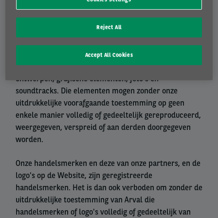
Intellectuele eigendom
Reject All
Wij zijn eigenaar of houder van de rechten op alle
elementen die deel uitmaken van deze Website, in het
Accept All Cookies
bijzonder (maar niet beperkt tot) de gegevens,
ontwerpen, grafische elementen, foto's en
soundtracks. Die elementen mogen zonder onze
uitdrukkelijke voorafgaande toestemming op geen
enkele manier volledig of gedeeltelijk gereproduceerd,
weergegeven, verspreid of aan derden doorgegeven
worden.
Onze handelsmerken en deze van onze partners, en de
logo's op de Website, zijn geregistreerde
handelsmerken. Het is dan ook verboden om zonder de
uitdrukkelijke toestemming van Arval die
handelsmerken of logo's volledig of gedeeltelijk van