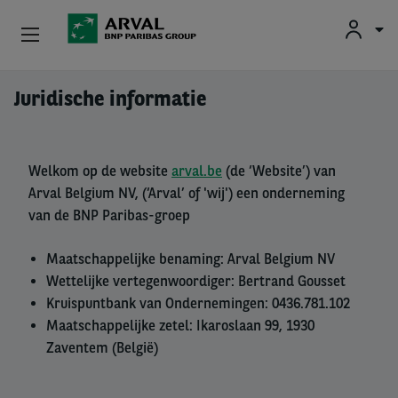
Fr
En
Nl
Particulieren
Juridische informatie
Overslaan en naar de inhoud gaan
Kmo's & Zelfstandigen
Welkom op de website
arval.be
(de ‘Website’) van
Corporate
Arval Belgium NV, (‘Arval’ of 'wij') een onderneming
van de BNP Paribas-groep
Tweedehands Wagens
Maatschappelijke benaming: Arval Belgium NV
Over Arval
Wettelijke vertegenwoordiger:
Bertrand Gousset
Kruispuntbank van Ondernemingen: 0436.781.102
Bestuurders
Maatschappelijke zetel: Ikaroslaan 99, 1930
Zaventem (België)