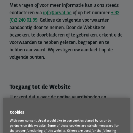
Met vragen of voor meer informatie kan u ons steeds
contacteren via
info@arval.be
of op het nummer
+ 32
(0)2 240 01 99
. Gelieve de volgende voorwaarden
aandachtig door te nemen. Door de Website te
bezoeken, te doorbladeren of te gebruiken, erkent u de
voorwaarden te hebben gelezen, begrepen en te
hebben aanvaard. Wij vestigen uw aandacht op de
volgende punten.
Toegang tot de Website
U erkent dat u over de nodige vaardigheden en
middelen beschikt om u toegang te verschaffen tot
deze Website en deze te gebruiken.
Cookies
With your consent, Arval would like to use cookies placed by us or by
partners on this website. Some of these cookies are strictly necessary for
Het is strafbaar om zich op bedrieglijke wijze toegang
the proper functioning of this website. Others are used for the following