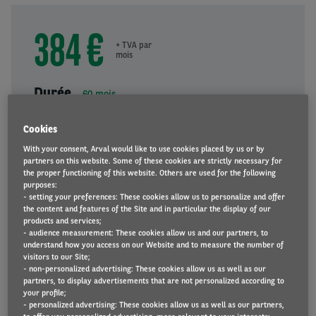
384 €
+ TVA par
mois
Durée
60
mois
60
Cookies
With your consent, Arval would like to use cookies placed by us or by
Kilométrage
partners on this website. Some of these cookies are strictly necessary for
10000
km/an
the proper functioning of this website. Others are used for the following
purposes:
10000
- setting your preferences: These cookies allow us to personalize and offer
the content and features of the Site and in particular the display of our
products and services;
- audience measurement: These cookies allow us and our partners, to
DEMANDER UNE OFFRE
understand how you access on our Website and to measure the number of
visitors to our Site;
- non-personalized advertising: These cookies allow us as well as our
partners, to display advertisements that are not personalized according to
your profile;
- personalized advertising: These cookies allow us as well as our partners,
Assurances: notre offre comprend des assurances