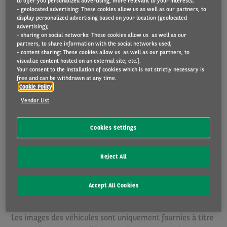
to offer you personalized advertising, more relevant to your interests;
- geolocated advertising: These cookies allow us as well as our partners, to
souscrites par le biais d’Arval (pour une valeur de EUR
display personalized advertising based on your location (geolocated
46,06: assurance RC (EUR 40,69), Assistance juridique (EUR
advertising);
- sharing on social networks: These cookies allow us as well as our
2,79) et assurance corporelle conducteur (EUR 2,58)). Vous
partners, to share information with the social networks used;
trouverez
ici
plus d’informations sur les assurances et sur
- content sharing: These cookies allow us as well as our partners, to
Arval en tant qu’intermédiaire d’assurances à titre
visualize content hosted on an external site; etc.].
Your consent to the installation of cookies which is not strictly necessary is
accessoire.Cependant, si vous souhaitez souscrire vous-
free and can be withdrawn at any time.
même à une assurance et que vous souhaitez une offre
Cookie Policy
sans assurances, veuillez-nous contacter.
Vendor List
Les prix sont indicatifs et sous réserve de la configuration.
Cookies Settings
Vous configurez le véhicule selon vos envies. Ensuite vous
définissez un kilométrage annuel et une durée selon vos
Reject All
habitudes de conduite. L’équipement et le délai de
livraison du véhicule dépendent de la disponibilité chez le
constructeur et/ou l’importateur et de la configuration
Accept All Cookies
choisie.
Les images des véhicules sont uniquement fournies à titre