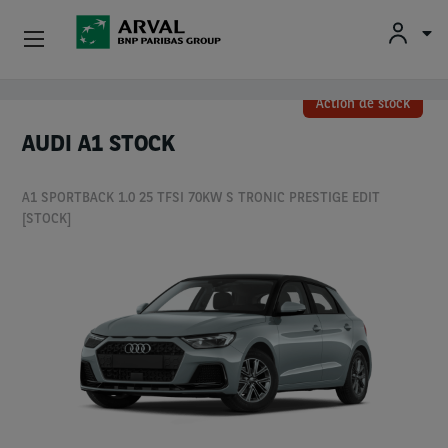
Fr
En
Nl
Particuliers
Action de stock
Aller au contenu principal
AUDI A1 STOCK
PME & Indépendants
A1 SPORTBACK 1.0 25 TFSI 70KW S TRONIC PRESTIGE EDIT
Corporate
[STOCK]
Voiture D'occasion
À Propos D’Arval
Conducteurs