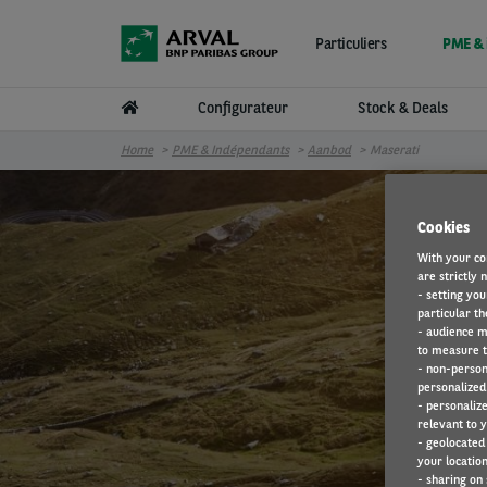
Aller au contenu principal
Particuliers
PME & 
Configurateur
Stock & Deals
Home
PME & Indépendants
Aanbod
Maserati
Cookies
With your co
are strictly 
- setting you
particular th
- audience m
to measure t
- non-person
personalized 
- personaliz
relevant to y
- geolocated
your location
- sharing on