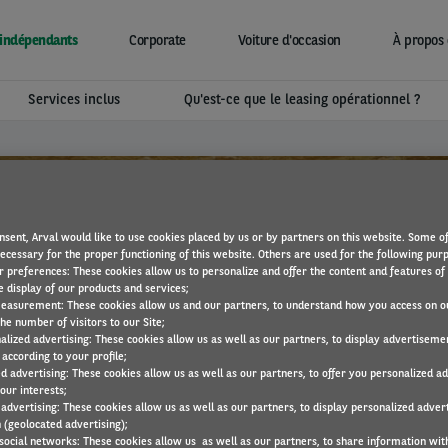
indépendants
Corporate
Voiture d'occasion
À propos 
Services inclus
Qu'est-ce que le leasing opérationnel ?
nsent, Arval would like to use cookies placed by us or by partners on this website. Some o
necessary for the proper functioning of this website. Others are used for the following pur
r preferences: These cookies allow us to personalize and offer the content and features of 
e display of our products and services;
easurement: These cookies allow us and our partners, to understand how you access on o
he number of visitors to our Site;
alized advertising: These cookies allow us as well as our partners, to display advertiseme
according to your profile;
ed advertising: These cookies allow us as well as our partners, to offer you personalized a
our interests;
Maserati
 advertising: These cookies allow us as well as our partners, to display personalized adver
 (geolocated advertising);
 social networks: These cookies allow us as well as our partners, to share information with