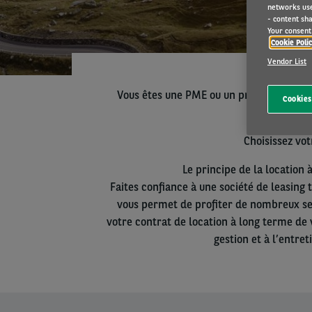
networks us
- content sha
Your consent 
Cookie Poli
Vendor List
Vous êtes une PME ou un professionnel d
Cookies
Choisissez vo
Le principe de la location 
Faites confiance à une société de leasing 
vous permet de profiter de nombreux ser
votre contrat de location à long terme de 
gestion et à l’entre