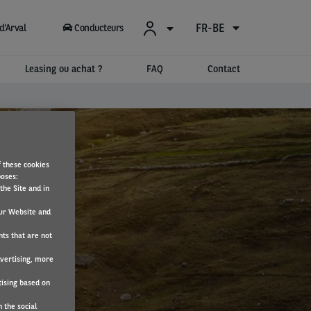
FR-BE
d’Arval
Conducteurs
Leasing ou achat ?
FAQ
Contact
f these cookies
poses:
the Site and in
ur Website and
nts that are not
dvertising, more
tising based on
 the social