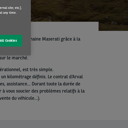
nal site; etc.].
at any time.
ssez votre prochaine Maserati grâce à la
All Cookies
sur le marché.
érationnel, est très simple.
 un kilométrage définis. Le contrat d’Arval
es, assistance… Durant toute la durée de
 à vous soucier des problèmes relatifs à la
evente du véhicule…).