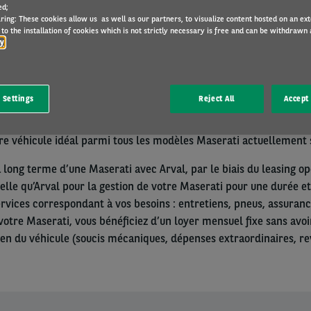
ed;
ring: These cookies allow us as well as our partners, to visualize content hosted on an exter
to the installation of cookies which is not strictly necessary is free and can be withdrawn 
cy
isposant d’un numéro de TVA belge et établi en Belgique ? Choisi
 Settings
Reject All
Accept 
solution de leasing opérationnel d’Arval.
tre véhicule idéal parmi tous les modèles Maserati actuellement 
à long terme d’une Maserati avec Arval, par le biais du leasing op
telle qu’Arval pour la gestion de votre Maserati pour une durée et
vices correspondant à vos besoins : entretiens, pneus, assuranc
votre Maserati, vous bénéficiez d’un loyer mensuel fixe sans avoir
tien du véhicule (soucis mécaniques, dépenses extraordinaires, r