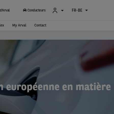
FR-BE
d’Arval
Conducteurs
lex
My Arval
Contact
on européenne en matière