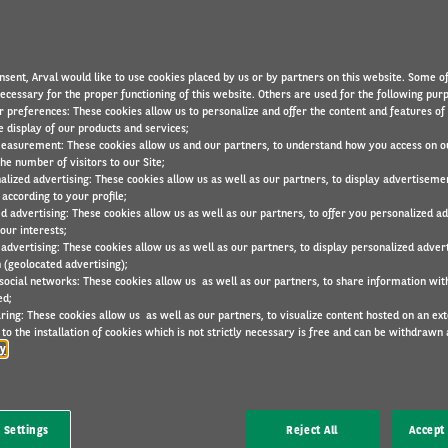
nsent, Arval would like to use cookies placed by us or by partners on this website. Some o
necessary for the proper functioning of this website. Others are used for the following pur
LOIS ET RÈGLEMENTS
12 Sep 2022
r preferences: These cookies allow us to personalize and offer the content and features of 
e display of our products and services;
easurement: These cookies allow us and our partners, to understand how you access on o
he number of visitors to our Site;
alized advertising: These cookies allow us as well as our partners, to display advertiseme
according to your profile;
ed advertising: These cookies allow us as well as our partners, to offer you personalized a
mobile mondial se poursuit à un rythme effréné et
our interests;
 advertising: These cookies allow us as well as our partners, to display personalized adver
iques devrait même être six fois supérieure en
 (geolocated advertising);
 les projections de McKinsley.
 social networks: These cookies allow us as well as our partners, to share information with
ed;
ring: These cookies allow us as well as our partners, to visualize content hosted on an exter
8, les véhicules à moteur à combustion interne
to the installation of cookies which is not strictly necessary is free and can be withdrawn 
 % de l’ensemble des immatriculations de voitures
cy
bien changé en 4 ans, au profit des véhicules
 Settings
Reject All
Accept 