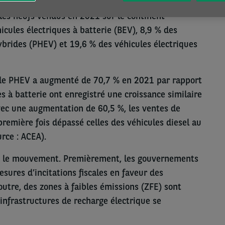
ompose désormais d’un mix diversifié de
ules neufs vendus en 2021 sur le continent
icules électriques à batterie (BEV), 8,9 % des
ybrides (PHEV) et 19,6 % des véhicules électriques
de PHEV a augmenté de 70,7 % en 2021 par rapport
s à batterie ont enregistré une croissance similaire
vec une augmentation de 60,5 %, les ventes de
première fois dépassé celles des véhicules diesel au
rce : ACEA).
té le mouvement. Premièrement, les gouvernements
sures d’incitations fiscales en faveur des
outre, des zones à faibles émissions (ZFE) sont
nfrastructures de recharge électrique se