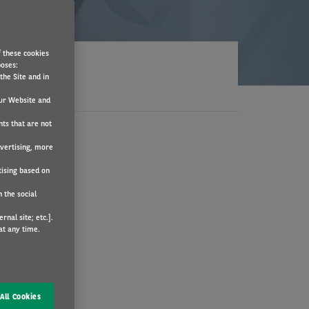
f these cookies
poses:
the Site and in
ur Website and
nts that are not
dvertising, more
tising based on
 the social
nal site; etc.].
at any time.
All Cookies