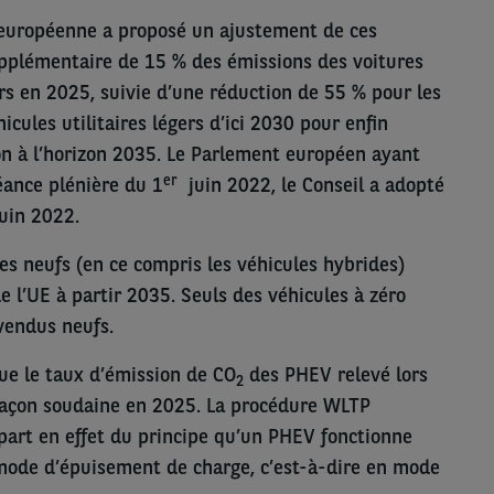
 européenne a proposé un ajustement de ces
upplémentaire de 15 % des émissions des voitures
ers en 2025, suivie d’une réduction de 55 % pour les
icules utilitaires légers d’ici 2030 pour enfin
ion à l’horizon 2035. Le Parlement européen ayant
er
éance plénière du 1
juin 2022, le Conseil a adopté
juin 2022.
s neufs (en ce compris les véhicules hybrides)
de l’UE à partir 2035. Seuls des véhicules à zéro
vendus neufs.
que le taux d’émission de CO
des PHEV relevé lors
2
açon soudaine en 2025.
La procédure WLTP
e part en effet du principe qu’un PHEV fonctionne
mode d’épuisement de charge, c’est-à-dire en mode