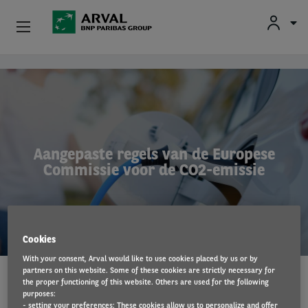
Fr
En
Nl
Particulieren
Overslaan en naar de inhoud gaan
Kmo's & Zelfstandigen
Corporate
Aangepaste regels van de Europese
Commissie voor de CO2-emissie
Tweedehands Wagens
Over Arval
Cookies
Bestuurders
With your consent, Arval would like to use cookies placed by us or by
partners on this website. Some of these cookies are strictly necessary for
WET- EN REGELGEVING
12 Sep 2022
the proper functioning of this website. Others are used for the following
purposes:
- setting your preferences: These cookies allow us to personalize and offer