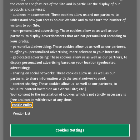
the content and features of the Site and in particular the display of our
products and services;
- audience measurement: These cookies allow us and our partners, to
understand how you access on our Website and to measure the number of
De elektrificatie van het wereldwijde wagenpark
visitors to our Site;
neemt snel toe: volgens prognoses van McKinsey zal
- non-personalized advertising: These cookies allow us as well as our
partners, to display advertisements that are not personalized according to
de wereldwijde vraag naar elektrische voertuigen
your profile;
- personalized advertising: These cookies allow us as well as our partners,
tussen 2021 en 2030 verzesvoudigen.
to offer you personalized advertising, more relevant to your interests;
- geolocated advertising: These cookies allow us as well as our partners, to
En in Europa? In 2018 waren voertuigen met een
display personalized advertising based on your location (geolocated
advertising);
verbrandingsmotor (ICE - Internal Combustion
- sharing on social networks: These cookies allow us as well as our
partners, to share information with the social networks used;
Engine) goed voor 95 % van alle inschrijvingen van
- content sharing: These cookies allow us as well as our partners, to
personenauto's. In 4 jaar tijd is het landschap sterk
visualize content hosted on an external site; etc.].
Your consent to the installation of cookies which is not strictly necessary is
veranderd in het voordeel van geëlektrificeerde
free and can be withdrawn at any time.
Cookie Policy
voertuigen.
Vendor List
Vandaag zien we een brede mix van aandrijflijnen:
wat personenauto's betreft, zijn in 2021 volledig
Cookies Settings
elektrische voertuigen (BEV) goed voor 9,1% van de