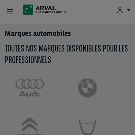
Fr
En
Nl
Particuliers
Marques automobiles
Aller au contenu principal
TOUTES NOS MARQUES DISPONIBLES POUR LES
PME & Indépendants
PROFESSIONNELS
Corporate
Voiture D'occasion
À Propos D’Arval
Conducteurs