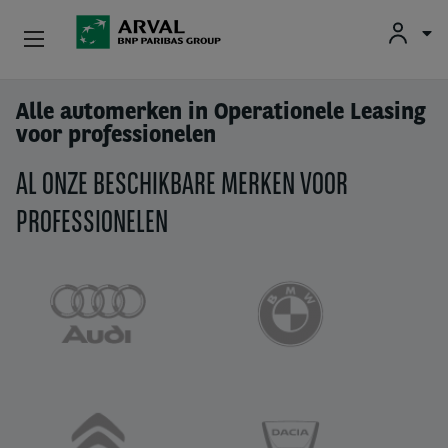
Fr
En
Nl
Particulieren
Alle automerken in Operationele Leasing
Overslaan en naar de inhoud gaan
voor professionelen
Kmo's & Zelfstandigen
AL ONZE BESCHIKBARE MERKEN VOOR
Corporate
PROFESSIONELEN
Tweedehands Wagens
Over Arval
Bestuurders