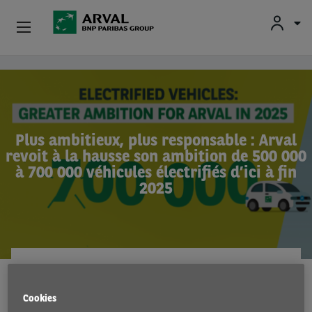
Fr
En
Nl
Particuliers
Aller au contenu principal
PME & Indépendants
Plus ambitieux, plus responsable : Arval
Corporate
revoit à la hausse son ambition de 500 000
à 700 000 véhicules électrifiés d’ici à fin
Voiture D'occasion
2025
À Propos D’Arval
Conducteurs
ARVAL
21 Dec 2021
Cookies