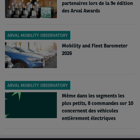
partenaires lors de la 9e édition
été opéré, et nous sommes déterminés à jouer notre
des Arval Awards
rôle de prescripteur en matière de mobilité
électrifiée »
ARVAL MOBILITY OBSERVATORY
Alain van Groenendael, Président Directeur Général
Mobility and Fleet Barometer
d'Arval
2026
*
Flotte d’Arval dans le monde (véhicules particuliers et VUL), à fin
2025
ARVAL MOBILITY OBSERVATORY
Même dans les segments les
plus petits, 8 commandes sur 10
concernent des véhicules
entièrement électriques