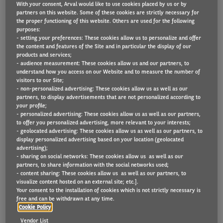
With your consent, Arval would like to use cookies placed by us or by
partners on this website. Some of these cookies are strictly necessary for
the proper functioning of this website. Others are used for the following
purposes:
En 2020, au lancement de son nouveau plan
- setting your preferences: These cookies allow us to personalize and offer
the content and features of the Site and in particular the display of our
stratégique, Arval s’était donné l’objectif de louer
products and services;
500 000 véhicules électrifiés (hybrides et
- audience measurement: These cookies allow us and our partners, to
understand how you access on our Website and to measure the number of
électriques) d’ici à la fin 2025.
visitors to our Site;
- non-personalized advertising: These cookies allow us as well as our
partners, to display advertisements that are not personalized according to
Avec la crise sanitaire, l’avènement de la mobilité et
your profile;
la prise de conscience climatique, les individus
- personalized advertising: These cookies allow us as well as our partners,
to offer you personalized advertising, more relevant to your interests;
comme les entreprises ont pris plus rapidement
- geolocated advertising: These cookies allow us as well as our partners, to
display personalized advertising based on your location (geolocated
conscience de l’importance d’amorcer la transition
advertising);
énergétique.
- sharing on social networks: These cookies allow us as well as our
partners, to share information with the social networks used;
- content sharing: These cookies allow us as well as our partners, to
Arval s’est toujours positionné comme un acteur
visualize content hosted on an external site; etc.].
engagé de cette transition en se dotant d’une
Your consent to the installation of cookies which is not strictly necessary is
free and can be withdrawn at any time.
stratégie RSE ambitieuse et en mettant à la
Cookie Policy
disposition de ses clients des outils, produits et
Vendor List