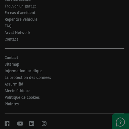
batterie pèse lourd dans la balance pour les
Trouver un garage
constructeurs automobiles. C’est pourquoi les
En cas d'accident
Rependre véhicule
entreprises, sur la base du coût global de
FAQ
possession ou TCO, optent encore très souvent
Arval Network
dans ces catégories pour des véhicules à
Contact
motorisation thermique ou hybride. Les
constructeurs ont annoncé plusieurs fois
Contact
l’arrivée de voitures entièrement électriques
Sitemap
plus petites et plus abordables, mais leur
Information juridique
commercialisation a déjà été reportée plusieurs
La protection des données
fois. Il existe donc une divergence importante
Assurmifid
Alerte éthique
entre le régime fiscal belge qui pénalise les
Politique de cookies
voitures qui ne sont pas électriques et l’offre
Plaintes
actuelle des constructeurs. Par ailleurs, le
marché des véhicules électriques se trouve
actuellement dans un contexte incertain à