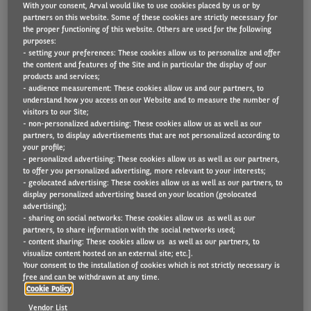
With your consent, Arval would like to use cookies placed by us or by
partners on this website. Some of these cookies are strictly necessary for
the proper functioning of this website. Others are used for the following
purposes:
Près de huit voitures de société sur dix
- setting your preferences: These cookies allow us to personalize and offer
the content and features of the Site and in particular the display of our
commandées chez l’expert en solutions de mobilité
products and services;
Arval Belgique, au cours du premier semestre 2024,
- audience measurement: These cookies allow us and our partners, to
understand how you access on our Website and to measure the number of
seront 100 % électriques. Mais plus la voiture est
visitors to our Site;
- non-personalized advertising: These cookies allow us as well as our
petite, plus les entreprises ont tendance à opter
partners, to display advertisements that are not personalized according to
pour un modèle thermique, hybride ou hybride
your profile;
- personalized advertising: These cookies allow us as well as our partners,
rechargeable, même si depuis mi 2023 ces modèles
to offer you personalized advertising, more relevant to your interests;
- geolocated advertising: These cookies allow us as well as our partners, to
sont moins attrayants fiscalement. La voiture de
display personalized advertising based on your location (geolocated
société la plus populaire est un SUV compact ; c’est
advertising);
- sharing on social networks: These cookies allow us as well as our
la Volvo EX30. « Le prix de la batterie pèse plus
partners, to share information with the social networks used;
- content sharing: These cookies allow us as well as our partners, to
lourd dans la balance pour les plus petits modèles
visualize content hosted on an external site; etc.].
que pour les modèles des segments supérieurs.
Your consent to the installation of cookies which is not strictly necessary is
free and can be withdrawn at any time.
C’est l’une des raisons pour lesquelles les
Cookie Policy
entreprises belges choisissent encore des modèles
Vendor List