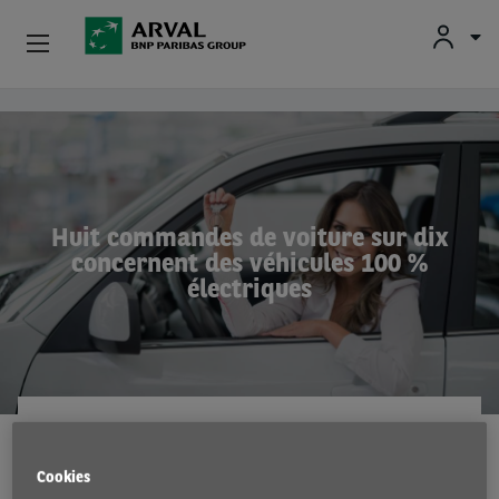
Fr
En
Nl
Particuliers
Aller au contenu principal
PME & Indépendants
Corporate
Huit commandes de voiture sur dix
concernent des véhicules 100 %
Voiture D'occasion
électriques
À Propos D’Arval
Conducteurs
ARVAL MOBILITY OBSERVATORY
30 Aug 2024
Cookies