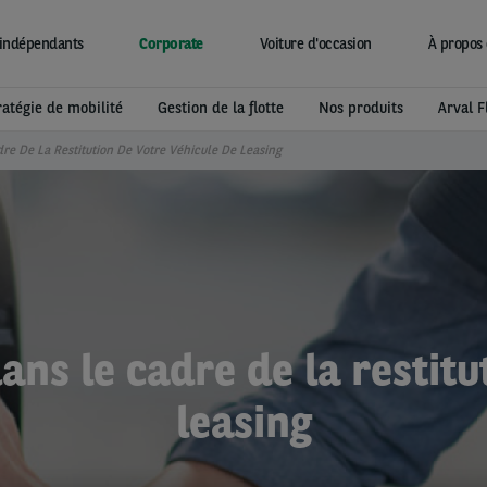
indépendants
Corporate
Voiture d'occasion
À propos 
ratégie de mobilité
Gestion de la flotte
Nos produits
Arval F
e De La Restitution De Votre Véhicule De Leasing
s le cadre de la restitu
leasing