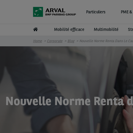
Aller au contenu principal
Particuliers
PME & 
Mobilité efficace
Multimobilité
St
Home
Corporate
Blog
Nouvelle Norme Renta Dans Le Cadr
Nouvelle Norme Renta dan