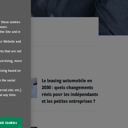
f these cookies
poses:
the Site and in
ur Website and
nts that are not
LOG
dvertising, more
tising based on
ARVAL
Le leasing automobile en
 the social
2030 : quels changements
nal site; etc.].
réels pour les indépendants
at any time.
et les petites entreprises ?
ARVAL
All Cookies