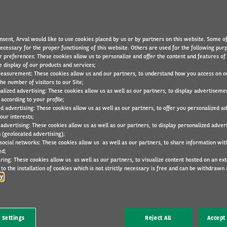
nsent, Arval would like to use cookies placed by us or by partners on this website. Some o
necessary for the proper functioning of this website. Others are used for the following pur
ARVAL
18 Mar 2026
r preferences: These cookies allow us to personalize and offer the content and features of 
e display of our products and services;
easurement: These cookies allow us and our partners, to understand how you access on o
he number of visitors to our Site;
alized advertising: These cookies allow us as well as our partners, to display advertiseme
according to your profile;
B
ed advertising: These cookies allow us as well as our partners, to offer you personalized a
sociétés de leasing et de location appliqueront
our interests;
 advertising: These cookies allow us as well as our partners, to display personalized adver
nt à évaluer les dommages aux véhicules
 (geolocated advertising);
actement cette norme ? Qu’est-ce qui change ?
 social networks: These cookies allow us as well as our partners, to share information with
ed;
ring: These cookies allow us as well as our partners, to visualize content hosted on an exter
to the installation of cookies which is not strictly necessary is free and can be withdrawn 
cy
 Renta ?
 établi par Renta asbl, la Fédération belge des
 Settings
Reject All
Accept 
it les dommages considérés comme une usure