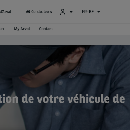
FR-BE
d’Arval
Conducteurs
lex
My Arval
Contact
tion de votre véhicule de