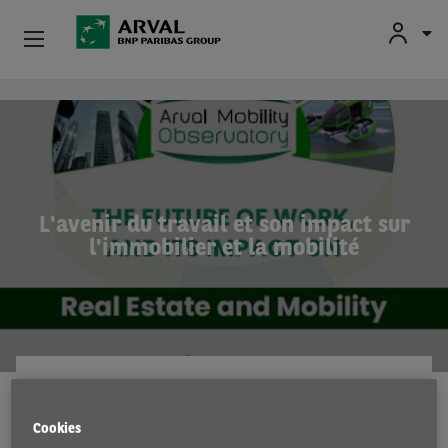
Fr
En
Nl
Particuliers
Aller au contenu principal
PME & Indépendants
Corporate
L'avenir du travail et son impact sur
l'immobilier et la mobilité
Voiture D'occasion
À Propos D’Arval
Conducteurs
ARVAL MOBILITY OBSERVATORY
4 Aug 2022
Cookies