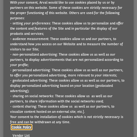
With your consent, Arval would like to use cookies placed by us or by
partners on this website. Some of these cookies are strictly necessary for
the proper functioning of this website. Others are used for the following
purposes:
Après que deux années complètes de la première pandémie mondiale
- setting your preferences: These cookies allow us to personalize and offer
depuis un siècle soient passées, une chose est sûre : notre monde a
the content and features of the Site and in particular the display of our
products and services;
fondamentalement changé. La mobilité et l'immobilier ont changé à
- audience measurement: These cookies allow us and our partners, to
jamais, à cause de la Covid-19. En conséquence, la mobilité liée aux
understand how you access on our Website and to measure the number of
affaires, les modèles d'immobilier commercial et les solutions de mobilité
visitors to our Site;
d'entreprise ont considérablement évolué.
- non-personalized advertising: These cookies allow us as well as our
partners, to display advertisements that are not personalized according to
Dans le premier chapitre, nous explorerions l'impact de la Covid-19 sur les
your profile;
villes et la mobilité, ainsi que son rôle d'accélérateur dans l’évolution du
- personalized advertising: These cookies allow us as well as our partners,
to offer you personalized advertising, more relevant to your interests;
choix du lieu de travail.
- geolocated advertising: These cookies allow us as well as our partners, to
display personalized advertising based on your location (geolocated
Dans le troisième chapitre, nous expliquions ce que tout cela signifiait, en
advertising);
présentant les opinions d'experts du travail et de la mobilité.
- sharing on social networks: These cookies allow us as well as our
partners, to share information with the social networks used;
Dans le troisième chapitre, nous expliquions ce que tout cela signifiait, en
- content sharing: These cookies allow us as well as our partners, to
présentant les opinions d'experts du travail et de la mobilité.
visualize content hosted on an external site; etc.].
Your consent to the installation of cookies which is not strictly necessary is
Dans ce quatrième chapitre, nous nous penchons à nouveau sur l'avenir de
free and can be withdrawn at any time.
la mobilité.
Cookie Policy
Vendor List