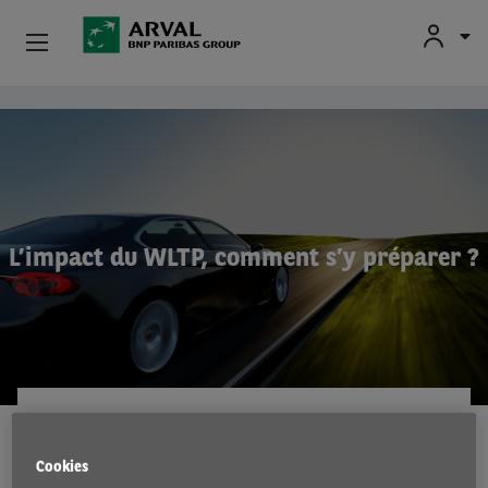
Fr
En
Nl
Particuliers
Aller au contenu principal
PME & Indépendants
Corporate
L’impact du WLTP, comment s’y préparer ?
Voiture D'occasion
À Propos D’Arval
Conducteurs
LOIS ET RÈGLEMENTS
20 mai 2020
Cookies