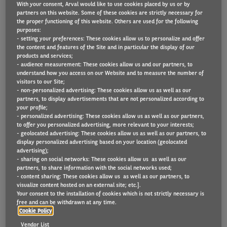
With your consent, Arval would like to use cookies placed by us or by
partners on this website. Some of these cookies are strictly necessary for
the proper functioning of this website. Others are used for the following
En cette période de covid-19, le WLTP reste un sujet
purposes:
- setting your preferences: These cookies allow us to personalize and offer
d'actualité. Sachant que le WLTP sera la seule norme
the content and features of the Site and in particular the display of our
à partir de janvier 2021 en Belgique : quels effets le
products and services;
- audience measurement: These cookies allow us and our partners, to
WLTP aura-t-il sur les flottes en termes d’émissions
understand how you access on our Website and to measure the number of
CO
et de budget full TCO pour les années à venir ?
2
visitors to our Site;
Comment les entreprises peuvent-elles déjà
- non-personalized advertising: These cookies allow us as well as our
partners, to display advertisements that are not personalized according to
l’anticiper ?
your profile;
- personalized advertising: These cookies allow us as well as our partners,
to offer you personalized advertising, more relevant to your interests;
Il est temps de passer à l’action !
- geolocated advertising: These cookies allow us as well as our partners, to
display personalized advertising based on your location (geolocated
advertising);
Sur base de ce que nous savons aujourd'hui, Arval
- sharing on social networks: These cookies allow us as well as our
Consulting a réalisé des projections concernant
partners, to share information with the social networks used;
- content sharing: These cookies allow us as well as our partners, to
l’impact du WLTP sur les flottes professionnelles en
visualize content hosted on an external site; etc.].
Belgique.
Your consent to the installation of cookies which is not strictly necessary is
free and can be withdrawn at any time.
Cookie Policy
Cette analyse a été réalisée avec des données du
Vendor List