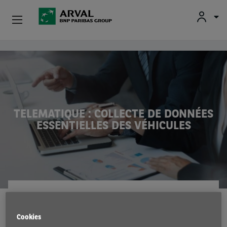
Fr
En
Nl
Particuliers
Aller au contenu principal
PME & Indépendants
Corporate
TELEMATIQUE : COLLECTE DE DONNÉES
ESSENTIELLES DES VÉHICULES
Voiture D'occasion
À Propos D’Arval
Conducteurs
INNOVATION
7 Jul 2020
Cookies