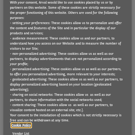
With your consent, Arval would like to use cookies placed by us or by
partners on this website. Some of these cookies are strictly necessary for
the proper functioning of this website. Others are used for the following
TELEMATIQUE : COLLECTE
purposes:
- setting your preferences: These cookies allow us to personalize and offer
DE DONNÉES
the content and features of the Site and in particular the display of our
products and services;
ESSENTIELLES DES
- audience measurement: These cookies allow us and our partners, to
understand how you access on our Website and to measure the number of
visitors to our Site;
VÉHICULES
- non-personalized advertising: These cookies allow us as well as our
partners, to display advertisements that are not personalized according to
your profile;
La télématique est un outil essentiel à tous
- personalized advertising: These cookies allow us as well as our partners,
to offer you personalized advertising, more relevant to your interests;
gestionnaires de flotte, mais elle est également utile
- geolocated advertising: These cookies allow us as well as our partners, to
aux conducteurs. Grâce à la connectivité, le
display personalized advertising based on your location (geolocated
advertising);
gestionnaire de flotte peut mieux suivre et surveiller
- sharing on social networks: These cookies allow us as well as our
les véhicules de sa flotte, optimiser les opérations et la
partners, to share information with the social networks used;
- content sharing: These cookies allow us as well as our partners, to
sécurité des conducteurs est renforcée.
visualize content hosted on an external site; etc.].
Your consent to the installation of cookies which is not strictly necessary is
free and can be withdrawn at any time.
La définition littérale de la télématique est : le
Cookie Policy
transfert de données informatisées
à grande distance
.
Vendor List