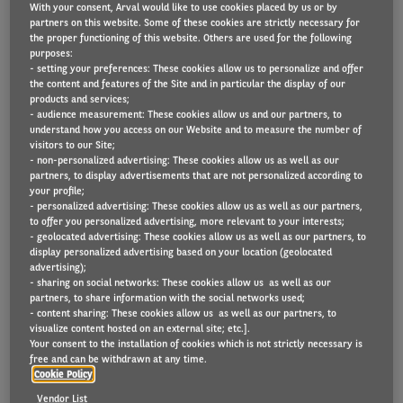
With your consent, Arval would like to use cookies placed by us or by
partners on this website. Some of these cookies are strictly necessary for
the proper functioning of this website. Others are used for the following
purposes:
La nouvelle étude Countries Energy Transition
- setting your preferences: These cookies allow us to personalize and offer
the content and features of the Site and in particular the display of our
Maturity Score, co-réalisée par Arval Consulting et
products and services;
Element-Arval Global Alliance, est peut-être l’une
- audience measurement: These cookies allow us and our partners, to
understand how you access on our Website and to measure the number of
des enquêtes les plus importantes sur les flottes
visitors to our Site;
- non-personalized advertising: These cookies allow us as well as our
internationales effectuées depuis longtemps.
partners, to display advertisements that are not personalized according to
your profile;
- personalized advertising: These cookies allow us as well as our partners,
to offer you personalized advertising, more relevant to your interests;
- geolocated advertising: These cookies allow us as well as our partners, to
Elle évalue plus de 40 pays du monde sur l’adoption
display personalized advertising based on your location (geolocated
des véhicules électriques (VE), en prenant en
advertising);
- sharing on social networks: These cookies allow us as well as our
considération des facteurs tels que les incitations
partners, to share information with the social networks used;
- content sharing: These cookies allow us as well as our partners, to
d’État, les infrastructures de recharge et la présence
visualize content hosted on an external site; etc.].
de constructeurs, pour aboutir à un score final
Your consent to the installation of cookies which is not strictly necessary is
free and can be withdrawn at any time.
utilisant six indicateurs: la taxation (pondérée à
Cookie Policy
25%), le coût total de possession (25%), le réseau
Vendor List