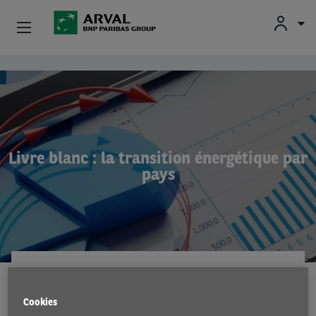
Fr
En
Nl
Particuliers
Aller au contenu principal
PME & Indépendants
Corporate
Livre blanc : la transition énergétique par
pays
Voiture D'occasion
À Propos D’Arval
Conducteurs
INNOVATION
29 Nov 2021
Cookies