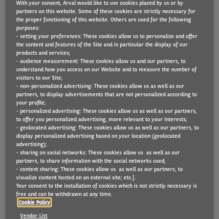
With your consent, Arval would like to use cookies placed by us or by
partners on this website. Some of these cookies are strictly necessary for
the proper functioning of this website. Others are used for the following
purposes:
Bijna 9 op de 10 Belgische bedrijven (87%)
- setting your preferences: These cookies allow us to personalize and offer
the content and features of the Site and in particular the display of our
verwachten dat hun wagenpark de komende drie
products and services;
jaar stabiel zal blijven of zal groeien. De KMO’s
- audience measurement: These cookies allow us and our partners, to
understand how you access on our Website and to measure the number of
daarentegen zijn voorzichtiger: 10% van hen
visitors to our Site;
- non-personalized advertising: These cookies allow us as well as our
verwacht hun vloot af te bouwen, terwijl dat in
partners, to display advertisements that are not personalized according to
2024 nog maar 3% was. Kleine bedrijven zijn wel
your profile;
- personalized advertising: These cookies allow us as well as our partners,
positief over het gebruik van tweedehandswagens
to offer you personalized advertising, more relevant to your interests;
- geolocated advertising: These cookies allow us as well as our partners, to
in hun vloot. Dat blijkt uit de jaarlijkse
Mobility and
display personalized advertising based on your location (geolocated
Fleet Barometer
van het Arval Mobility
advertising);
- sharing on social networks: These cookies allow us as well as our
Observatory, het kenniscentrum van mobiliteits-
partners, to share information with the social networks used;
- content sharing: These cookies allow us as well as our partners, to
oplossingenbedrijf Arval.
visualize content hosted on an external site; etc.].
Your consent to the installation of cookies which is not strictly necessary is
free and can be withdrawn at any time.
Cookie Policy
Vendor List
87% van de bedrijven zal bedrijfsvloot