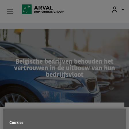
Fr
En
Nl
Particulieren
Overslaan en naar de inhoud gaan
Kmo's & Zelfstandigen
Corporate
Belgische bedrijven behouden het
vertrouwen in de uitbouw van hun
Tweedehands Wagens
bedrijfsvloot
Over Arval
Bestuurders
ARVAL MOBILITY OBSERVATORY
17 Jun 2025
Cookies