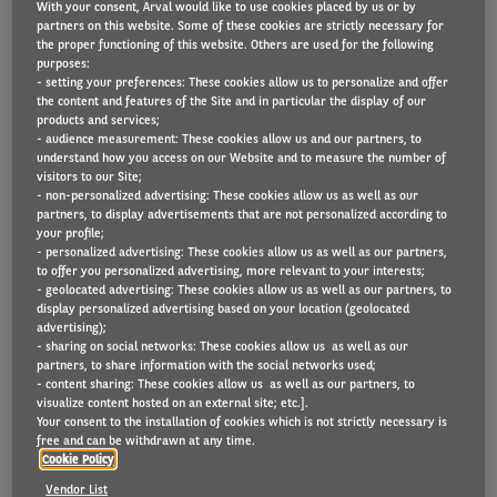
With your consent, Arval would like to use cookies placed by us or by
partners on this website. Some of these cookies are strictly necessary for
the proper functioning of this website. Others are used for the following
purposes:
- setting your preferences: These cookies allow us to personalize and offer
the content and features of the Site and in particular the display of our
products and services;
De nieuwe studie over de maturiteitscore van
- audience measurement: These cookies allow us and our partners, to
landen voor de energietransitie (Countries Energy
understand how you access on our Website and to measure the number of
visitors to our Site;
Transition Maturity Score), uitgevoerd door Arval
- non-personalized advertising: These cookies allow us as well as our
partners, to display advertisements that are not personalized according to
Consulting en de Element-Arval Global Alliance, is
your profile;
mogelijk een van de belangrijkste internationale
- personalized advertising: These cookies allow us as well as our partners,
to offer you personalized advertising, more relevant to your interests;
wagenparkonderzoeken dat de laatste tijd werd
- geolocated advertising: These cookies allow us as well as our partners, to
display personalized advertising based on your location (geolocated
uitgevoerd.
advertising);
- sharing on social networks: These cookies allow us as well as our
partners, to share information with the social networks used;
- content sharing: These cookies allow us as well as our partners, to
visualize content hosted on an external site; etc.].
Ze beoordeelt wereldwijd meer dan 40 landen op
Your consent to the installation of cookies which is not strictly necessary is
het gebied van de invoering van elektrische
free and can be withdrawn at any time.
Cookie Policy
voertuigen (EV), waarbij onder meer wordt gekeken
Vendor List