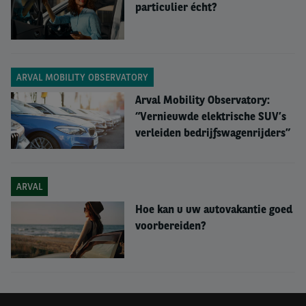
particulier écht?
van de mogelijke impact ervan op de activiteiten van
internationale wagenparken.
ARVAL MOBILITY OBSERVATORY
Arval Mobility Observatory:
“Vernieuwde elektrische SUV’s
verleiden bedrijfswagenrijders”
ARVAL
Hoe kan u uw autovakantie goed
voorbereiden?