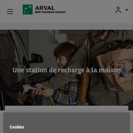
Fr
En
Nl
Particuliers
Aller au contenu principal
PME & Indépendants
Corporate
Une station de recharge à la maison
Voiture D'occasion
À Propos D’Arval
Conducteurs
MOBILITÉ ÉLECTRIQUE
18 Oct 2023
Cookies