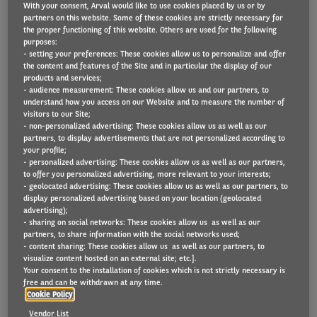
With your consent, Arval would like to use cookies placed by us or by
partners on this website. Some of these cookies are strictly necessary for
the proper functioning of this website. Others are used for the following
purposes:
Vous conduisez déjà une voiture électrique ? Dans
- setting your preferences: These cookies allow us to personalize and offer
the content and features of the Site and in particular the display of our
ce cas, il n’y a rien de plus facile que de la
products and services;
recharger chez vous. Pour ce faire, vous devez bien
- audience measurement: These cookies allow us and our partners, to
understand how you access on our Website and to measure the number of
entendu installer une borne de recharge à domicile.
visitors to our Site;
- non-personalized advertising: These cookies allow us as well as our
Voici un aperçu des éléments à prendre en compte.
partners, to display advertisements that are not personalized according to
your profile;
- personalized advertising: These cookies allow us as well as our partners,
to offer you personalized advertising, more relevant to your interests;
- geolocated advertising: These cookies allow us as well as our partners, to
Je ne souhaite pas / je ne peux pas installer
display personalized advertising based on your location (geolocated
une borne de recharge chez moi, est-ce que je
advertising);
peux recharger la voiture avec une prise de
- sharing on social networks: These cookies allow us as well as our
partners, to share information with the social networks used;
courant ?
- content sharing: These cookies allow us as well as our partners, to
visualize content hosted on an external site; etc.].
C’est toujours possible, mais il faut garder à l’esprit
Your consent to the installation of cookies which is not strictly necessary is
free and can be withdrawn at any time.
que la charge est alors très lente (comptez toute une
Cookie Policy
nuit pour une voiture hybride). Et même si un câble
Vendor List