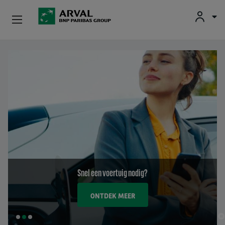
Fr
En
Nl
Particulieren
Overslaan en naar de inhoud gaan
Kmo's & Zelfstandigen
Corporate
Tweedehands Wagens
Over Arval
Snel een voertuig nodig?
Bestuurders
ONTDEK MEER
SLIDE
SLIDE
SLIDE