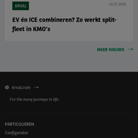
16.07.2026
ARVAL
EV én ICE combineren? Zo werkt split-
fleet in KMO’s
MEER NIEUWS
Arval.com
For the many journeys in life.
PARTICULIEREN
Configurator