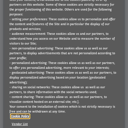
partners on this website. Some of these cookies are strictly necessary for
Private leasing
the proper functioning of this website. Others are used for the following
purposes:
Alle voordelen van een leasewagen als particulier
- setting your preferences: These cookies allow us to personalize and offer
the content and features of the Site and in particular the display of our
products and services;
- audience measurement: These cookies allow us and our partners, to
understand how you access on our Website and to measure the number of
visitors to our Site;
- non-personalized advertising: These cookies allow us as well as our
partners, to display advertisements that are not personalized according to
your profile;
- personalized advertising: These cookies allow us as well as our partners,
to offer you personalized advertising, more relevant to your interests;
- geolocated advertising: These cookies allow us as well as our partners, to
Mobility Management
display personalized advertising based on your location (geolocated
advertising);
Van auto naar mobieler met Arval
- sharing on social networks: These cookies allow us as well as our
partners, to share information with the social networks used;
- content sharing: These cookies allow us as well as our partners, to
visualize content hosted on an external site; etc.].
Your consent to the installation of cookies which is not strictly necessary is
free and can be withdrawn at any time.
Cookie Policy
Vendor List