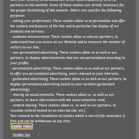
partners on this website. Some of these cookies are strictly necessary for
Private leasing
the proper functioning of this website. Others are used for the following
purposes:
Alle voordelen van een leasewagen als particulier
- setting your preferences: These cookies allow us to personalize and offer
the content and features of the Site and in particular the display of our
products and services;
- audience measurement: These cookies allow us and our partners, to
understand how you access on our Website and to measure the number of
visitors to our Site;
- non-personalized advertising: These cookies allow us as well as our
partners, to display advertisements that are not personalized according to
your profile;
- personalized advertising: These cookies allow us as well as our partners,
to offer you personalized advertising, more relevant to your interests;
- geolocated advertising: These cookies allow us as well as our partners, to
Mobility Management
display personalized advertising based on your location (geolocated
advertising);
Van auto naar mobieler met Arval
- sharing on social networks: These cookies allow us as well as our
partners, to share information with the social networks used;
- content sharing: These cookies allow us as well as our partners, to
visualize content hosted on an external site; etc.].
Your consent to the installation of cookies which is not strictly necessary is
free and can be withdrawn at any time.
Cookie Policy
Vendor List