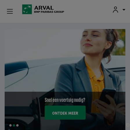
Fr
En
Nl
Particulieren
Overslaan en naar de inhoud gaan
Kmo's & Zelfstandigen
Corporate
Tweedehands Wagens
Over Arval
Snel een voertuig nodig?
Bestuurders
ONTDEK MEER
SLIDE
SLIDE
SLIDE