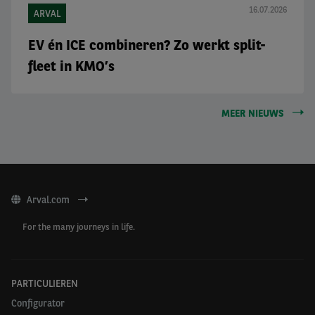
16.07.2026
ARVAL
EV én ICE combineren? Zo werkt split-
fleet in KMO’s
MEER NIEUWS
Arval.com
For the many journeys in life.
PARTICULIEREN
Configurator