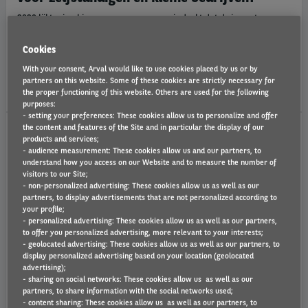
2030 lijkt misschien nog ver weg, maar wie denkt dat de impact pas
tegen dan voelbaar is, vergist zich. De regels rond emissies en fiscaliteit
veranderen nu al. En wie vandaag niet vooruit plant, loopt straks tegen
Cookies
hogere kosten en onaangename verrassingen.
With your consent, Arval would like to use cookies placed by us or by
partners on this website. Some of these cookies are strictly necessary for
do 06/08/26
the proper functioning of this website. Others are used for the following
purposes:
- setting your preferences: These cookies allow us to personalize and offer
the content and features of the Site and in particular the display of our
products and services;
ARVAL
- audience measurement: These cookies allow us and our partners, to
understand how you access on our Website and to measure the number of
visitors to our Site;
- non-personalized advertising: These cookies allow us as well as our
partners, to display advertisements that are not personalized according to
your profile;
- personalized advertising: These cookies allow us as well as our partners,
to offer you personalized advertising, more relevant to your interests;
- geolocated advertising: These cookies allow us as well as our partners, to
display personalized advertising based on your location (geolocated
advertising);
- sharing on social networks: These cookies allow us as well as our
Whiteboard: hoe werkt leasing particulier
partners, to share information with the social networks used;
- content sharing: These cookies allow us as well as our partners, to