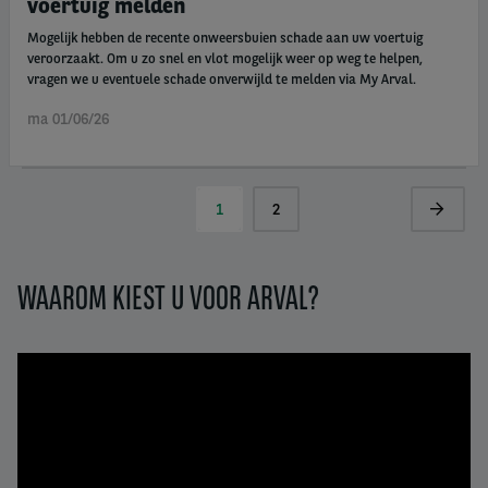
voertuig melden
Mogelijk hebben de recente onweersbuien schade aan uw voertuig
veroorzaakt. Om u zo snel en vlot mogelijk weer op weg te helpen,
vragen we u eventuele schade onverwijld te melden via My Arval.
ma 01/06/26
Paginering
Huidige
1
Page
2
Volgend
pagina
pagina
WAAROM KIEST U VOOR ARVAL?