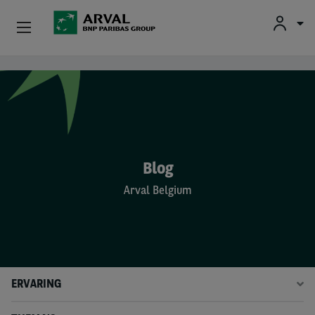
Fr
En
Nl
Particulieren
Overslaan en naar de inhoud gaan
Kmo's & Zelfstandigen
Corporate
Blog
Tweedehands Wagens
Arval Belgium
Over Arval
Bestuurders
ERVARING