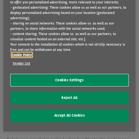
to offer you personalized advertising, more relevant to your interests;
Verzekeringen: in onze offerte zijn verzekeringen geregeld
- geolocated advertising: These cookies allow us as well as our partners, to
display personalized advertising based on your location (geolocated
via Arval inbegrepen (t.w.v. EUR 46,06: BA-verzekering
advertising);
(EUR 40,69), Rechtsbijstand (EUR 2,79),
- sharing on social networks: These cookies allow us as well as our
Bestuurdersverzekering (EUR 2,58)). Meer informatie over
partners, to share information with the social networks used;
- content sharing: These cookies allow us as well as our partners, to
de verzekeringen en Arval als
visualize content hosted on an external site; etc.].
nevenverzekeringstussenpersoon vindt u
hier
. Regelt u de
Your consent to the installation of cookies which is not strictly necessary is
free and can be withdrawn at any time.
verzekeringen zelf en wenst u een offerte zonder
Cookie Policy
verzekeringen, contacteer ons.
Vendor List
Prijzen zijn indicatief en onder voorbehoud van de
configuratie. U configureert de wagen naar uw
Cookies Settings
persoonlijke voorkeur. Vervolgens kiest u een
jaarkilometrage en een looptijd die het beste passen bij
Reject All
uw rijgewoontes. De uitrusting en de leveringstermijn van
de wagen hangen af van de beschikbaarheid bij de
Accept All Cookies
constructeur en/of invoerder en van de gekozen
configuratie.