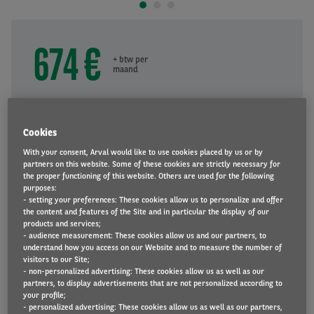
674 €
+ btw per
maand
Looptijd
60
maanden
Cookies
60
With your consent, Arval would like to use cookies placed by us or by
partners on this website. Some of these cookies are strictly necessary for
Kilometrage
the proper functioning of this website. Others are used for the following
10000
km/jaar
purposes:
- setting your preferences: These cookies allow us to personalize and offer
10000
the content and features of the Site and in particular the display of our
products and services;
- audience measurement: These cookies allow us and our partners, to
understand how you access on our Website and to measure the number of
VRAAG EEN OFFERTE AAN
visitors to our Site;
- non-personalized advertising: These cookies allow us as well as our
partners, to display advertisements that are not personalized according to
your profile;
- personalized advertising: These cookies allow us as well as our partners,