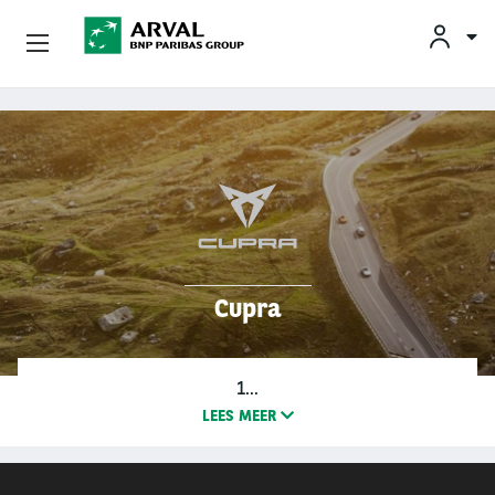
Fr
En
Nl
Particulieren
Overslaan en naar de inhoud gaan
Kmo's & Zelfstandigen
Corporate
Tweedehands Wagens
Cupra
Over Arval
1…
Bestuurders
LEES MEER