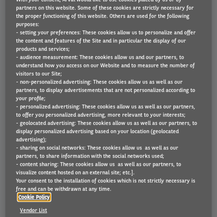
partners on this website. Some of these cookies are strictly necessary for
Private leasing
the proper functioning of this website. Others are used for the following
purposes:
Alle voordelen van een leasewagen als particulier
- setting your preferences: These cookies allow us to personalize and offer
the content and features of the Site and in particular the display of our
products and services;
- audience measurement: These cookies allow us and our partners, to
understand how you access on our Website and to measure the number of
visitors to our Site;
- non-personalized advertising: These cookies allow us as well as our
partners, to display advertisements that are not personalized according to
your profile;
- personalized advertising: These cookies allow us as well as our partners,
to offer you personalized advertising, more relevant to your interests;
- geolocated advertising: These cookies allow us as well as our partners, to
Mobility Management
display personalized advertising based on your location (geolocated
advertising);
Van auto naar mobieler met Arval
- sharing on social networks: These cookies allow us as well as our
partners, to share information with the social networks used;
- content sharing: These cookies allow us as well as our partners, to
visualize content hosted on an external site; etc.].
Your consent to the installation of cookies which is not strictly necessary is
free and can be withdrawn at any time.
Cookie Policy
Vendor List