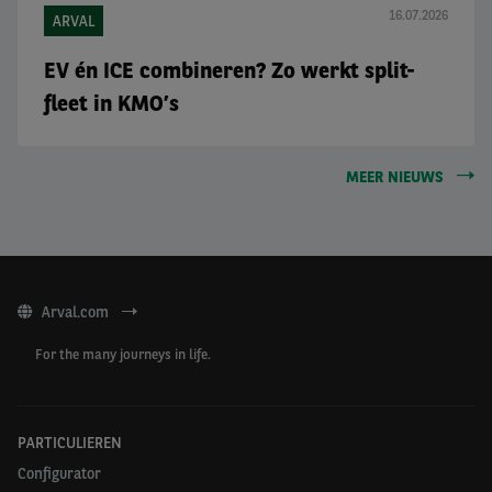
16.07.2026
ARVAL
EV én ICE combineren? Zo werkt split-
fleet in KMO’s
MEER NIEUWS
Arval.com
For the many journeys in life.
PARTICULIEREN
Configurator