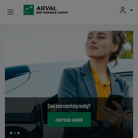
Fr
En
Nl
Particulieren
Overslaan en naar de inhoud gaan
Kmo's & Zelfstandigen
Corporate
Tweedehands Wagens
Over Arval
Snel een voertuig nodig?
Bestuurders
ONTDEK MEER
SLIDE
SLIDE
SLIDE