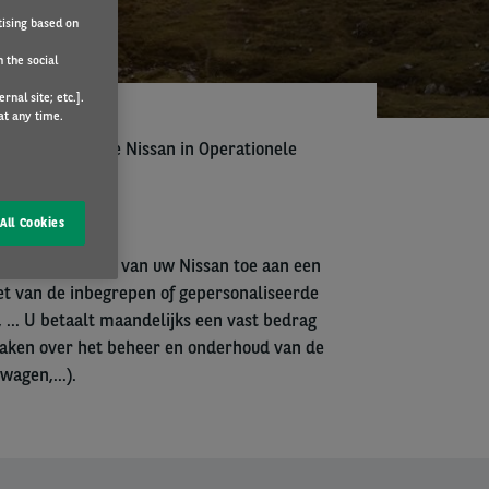
tising based on
 the social
nal site; etc.].
at any time.
dan uw volgende Nissan in Operationele
 aanbieden.
All Cookies
w het management van uw Nissan toe aan een
niet van de inbegrepen of gepersonaliseerde
... U betaalt maandelijks een vast bedrag
 maken over het beheer en onderhoud van de
 wagen,…).