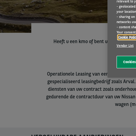
relevant to y
- geolocated
your location
- sharing on
networks us
- content sha
Your consent 
Cookie Poli
Heeft u een kmo of bent u een profess
Vendor List
Kies hiero
Cookies
Operationele Leasing van een Nissan op la
gespecialiseerd leasingbedrijf zoals Arval
diensten van uw contract zoals onderhoud
gedurende de contractduur van uw Nissan i
wagen (me