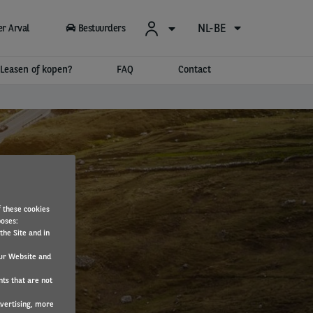
NL-BE
r Arval
Bestuurders
Leasen of kopen?
FAQ
Contact
f these cookies
poses:
the Site and in
ur Website and
nts that are not
dvertising, more