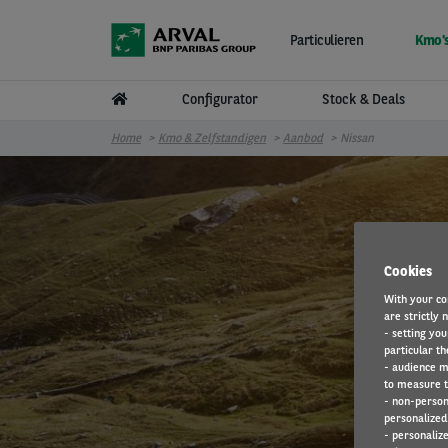
Overslaan en naar de inhoud gaan
Particulieren
Kmo's
Configurator
Stock & Deals
Home
Kmo & Zelfstandigen
Aanbod
Nissan
Cookies
With your co
are strictly 
- setting you
particular th
- audience m
to measure t
- non-person
personalized 
- personaliz