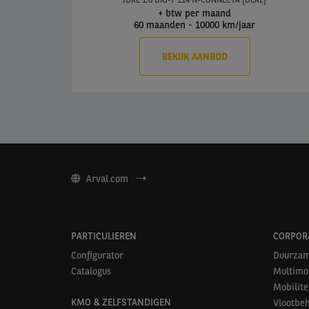
JUKE 1.0 DIG-T 114 N-CONNECTA [DEAL]
+ btw per maand
60 maanden
-
10000 km/jaar
BEKIJK AANBOD
Arval.com
PARTICULIEREN
CORPOR
Configurator
Duurzam
Catalogus
Multimob
Mobilite
KMO & ZELFSTANDIGEN
Vlootbe