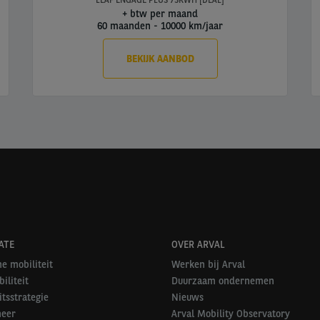
LEAF ENGAGE PLUS 75KWH [DEAL]
+ btw per maand
60 maanden
-
10000 km/jaar
BEKIJK AANBOD
ATE
OVER ARVAL
e mobiliteit
Werken bij Arval
iliteit
Duurzaam ondernemen
itsstrategie
Nieuws
heer
Arval Mobility Observatory