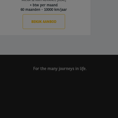
MICRA 52 KWH ADVANCE [DEAL]
+ btw per maand
60 maanden
-
10000 km/jaar
BEKIJK AANBOD
For the many journeys in life.