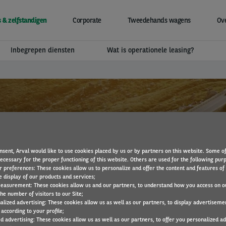
 & zelfstandigen
Corporate
Tweedehands wagens
Ove
Inbegrepen diensten
Wat is operationele leasing?
nsent, Arval would like to use cookies placed by us or by partners on this website. Some o
necessary for the proper functioning of this website. Others are used for the following pur
r preferences: These cookies allow us to personalize and offer the content and features of 
e display of our products and services;
easurement: These cookies allow us and our partners, to understand how you access on o
he number of visitors to our Site;
Nissan
alized advertising: These cookies allow us as well as our partners, to display advertiseme
according to your profile;
ed advertising: These cookies allow us as well as our partners, to offer you personalized a