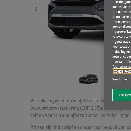
- setting you
particular th
- audience m
to measure t
- non-person
personalized 
- personaliz
relevant to y
- geolocated
your location
- sharing on
networks us
- content sha
Your consent 
Cookie Poli
Vendor List
Cookies
Verzekeringen: in onze offerte zijn verzekeringen
Bestuurdersverzekering (EUR 2,58)). Meer inform
zelf en wenst u een offerte zonder verzekeringen,
Prijzen zijn indicatief en onder voorbehoud van d