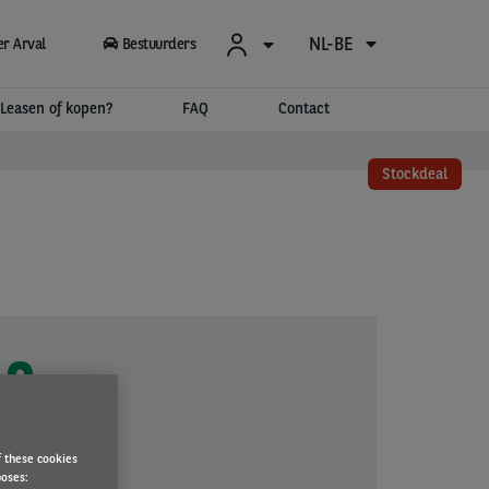
NL-BE
r Arval
Bestuurders
Leasen of kopen?
FAQ
Contact
Stockdeal
 €
+ btw per
maand
f these cookies
60
maanden
poses: