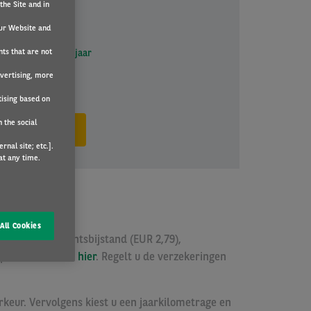
the Site and in
ur Website and
age
nts that are not
10000
km/jaar
dvertising, more
tising based on
 the social
EN OFFERTE AAN
nal site; etc.].
at any time.
All Cookies
EUR 40,69), Rechtsbijstand (EUR 2,79),
npersoon vindt u
hier
. Regelt u de verzekeringen
rkeur. Vervolgens kiest u een jaarkilometrage en