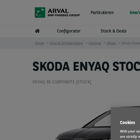
Overslaan en naar de inhoud gaan
Particulieren
Kmo's
Configurator
Stock & Deals
Home
Kmo & Zelfstandigen
Aanbod
Skoda
Skoda Enya
SKODA ENYAQ STO
ENYAQ 85 CORPORATE [STOCK]
Cookies
With your co
are strictly 