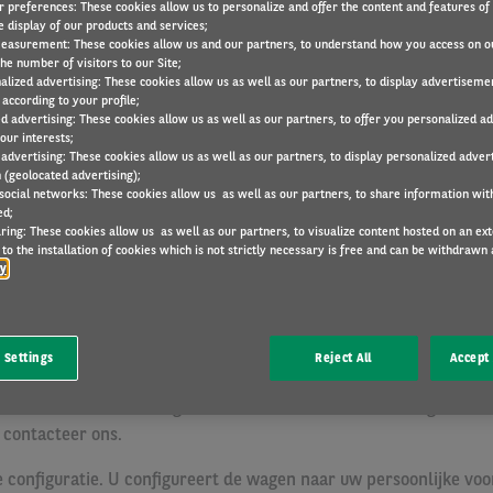
r preferences: These cookies allow us to personalize and offer the content and features of 
60
e display of our products and services;
easurement: These cookies allow us and our partners, to understand how you access on o
he number of visitors to our Site;
Kilometr
alized advertising: These cookies allow us as well as our partners, to display advertiseme
according to your profile;
ed advertising: These cookies allow us as well as our partners, to offer you personalized a
10000
our interests;
 advertising: These cookies allow us as well as our partners, to display personalized adver
 (geolocated advertising);
 social networks: These cookies allow us as well as our partners, to share information with
VRAAG E
ed;
ring: These cookies allow us as well as our partners, to visualize content hosted on an exter
to the installation of cookies which is not strictly necessary is free and can be withdrawn 
cy
 Settings
Reject All
Accept 
 geregeld via Arval inbegrepen (t.w.v. EUR 46,06: BA-verzekering (
atie over de verzekeringen en Arval als nevenverzekeringstusse
 contacteer ons.
e configuratie. U configureert de wagen naar uw persoonlijke voo