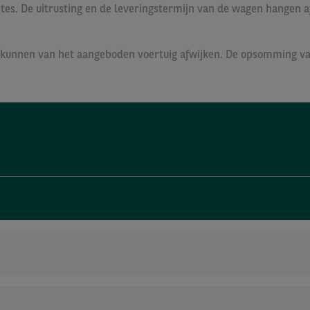
ntes. De uitrusting en de leveringstermijn van de wagen hangen 
e en kunnen van het aangeboden voertuig afwijken. De opsomming 