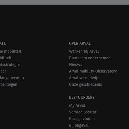
ATE
OVER ARVAL
e mobiliteit
Werken bij Arval
iliteit
Duurzaam ondernemen
itsstrategie
Nieuws
heer
Arval Mobility Observatory
lange termijn
Arval wereldwijd
voertuigen
Onze geschiedenis
BESTUURDERS
My Arval
Service Locator
Garage vinden
Bij ongeval