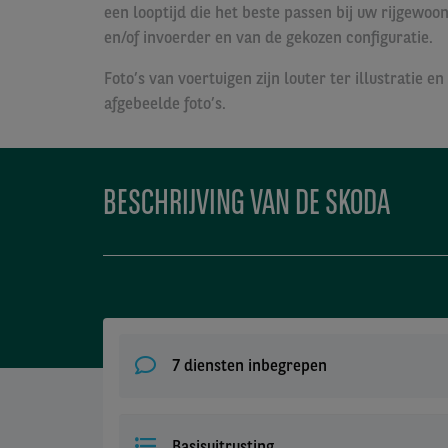
een looptijd die het beste passen bij uw rijgewoo
en/of invoerder en van de gekozen configuratie.
Foto’s van voertuigen zijn louter ter illustrati
afgebeelde foto’s.
BESCHRIJVING VAN DE SKODA
7 diensten inbegrepen
Basisuitrusting