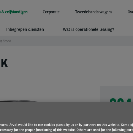
 & zelfstandigen
Corporate
Tweedehands wagens
Ove
Inbegrepen diensten
Wat is operationele leasing?
q Stock
CK
604
Looptijd
nsent, Arval would like to use cookies placed by us or by partners on this website. Some o
necessary for the proper functioning of this website. Others are used for the following pur