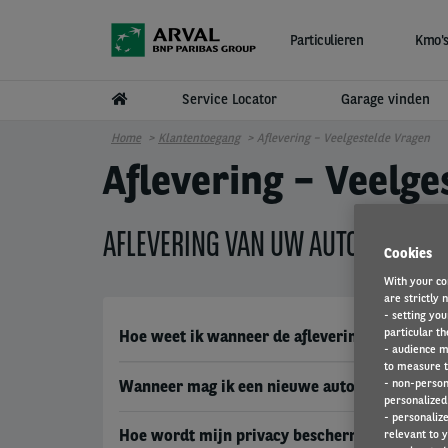
Overslaan en naar de inhoud gaan
Particulieren
Kmo's
Service Locator
Garage vinden
Home
Klantentoegang
Aflevering – Veelgestelde Vragen
Aflevering – Veelge
AFLEVERING VAN UW AUTO
Cookies
With your co
are strictly 
- setting you
particular th
Hoe weet ik wanneer de aflevering van mijn au
- audience m
to measure t
- non-person
Wanneer mag ik een nieuwe auto bestellen?
personalized 
- personaliz
Hoe wordt mijn privacy beschermd als mijn aut
relevant to y