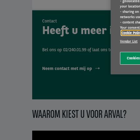
- geolocated
your location
- sharing on
networks us
Contact
- content sha
Heeft u meer infor
Your consent 
Cookie Poli
Vendor List
Bel ons op 02/240.01.99 of laat ons team contact 
Cookies
Neem contact met mij op
WAAROM KIEST U VOOR ARVAL?