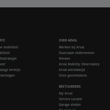
ATE
OVER ARVAL
e mobiliteit
Werken bij Arval
iliteit
Duurzaam ondernemen
itsstrategie
Nieuws
heer
Arval Mobility Observatory
lange termijn
Arval wereldwijd
voertuigen
Onze geschiedenis
BESTUURDERS
My Arval
Service Locator
Garage vinden