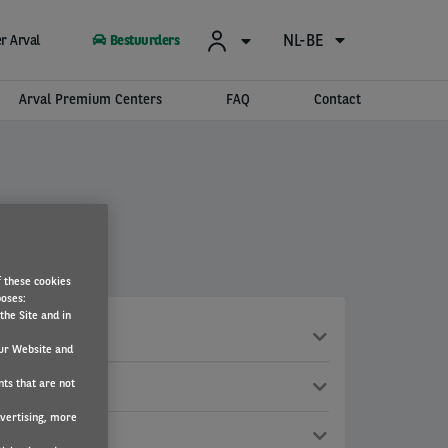
NL-BE
r Arval
Bestuurders
Arval Premium Centers
FAQ
Contact
f these cookies
poses:
the Site and in
ur Website and
nts that are not
dvertising, more