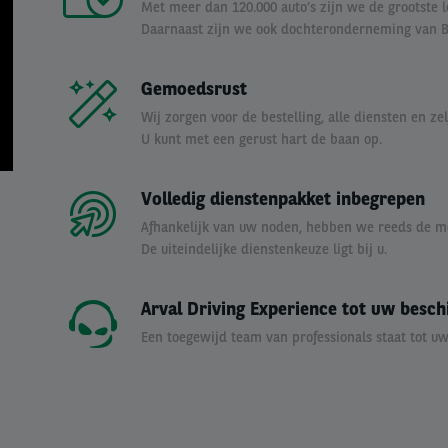
Met meer dan 120.000 auto’s zijn we de grootste l
Daarnaast zijn we ook dochteronderneming van BN
Gemoedsrust
Wij zorgen voor de bestelling, alle diensten en z
U kunt met een gerust hart de baan op.
Volledig dienstenpakket inbegrepen
Afhankelijk van uw noden, hebben we reeds de me
De uiteindelijke dienstenkeuze ligt bij u.
Arval Driving Experience tot uw besch
Een toegewijd team van professionals staat tot uw