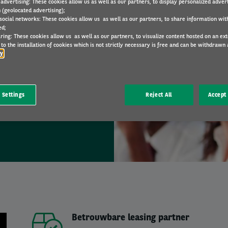
 advertising: These cookies allow us as well as our partners, to display personalized adver
 (geolocated advertising);
 social networks: These cookies allow us as well as our partners, to share information with
ed;
ring: These cookies allow us as well as our partners, to visualize content hosted on an exter
matie nodig?
to the installation of cookies which is not strictly necessary is free and can be withdrawn 
cy
met u opnemen.
 Settings
Reject All
Accept 
Betrouwbare leasing partner