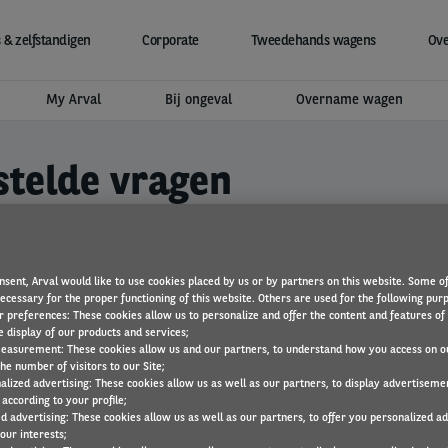
 & zelfstandigen
Corporate
Tweedehands wagens
Ove
My Arval
Bij ongeval
Overname wagen
stelde vragen
nsent, Arval would like to use cookies placed by us or by partners on this website. Some o
necessary for the proper functioning of this website. Others are used for the following pur
r preferences: These cookies allow us to personalize and offer the content and features of 
e display of our products and services;
to voorzien is?
easurement: These cookies allow us and our partners, to understand how you access on o
he number of visitors to our Site;
alized advertising: These cookies allow us as well as our partners, to display advertiseme
according to your profile;
ed advertising: These cookies allow us as well as our partners, to offer you personalized a
o bij aflevering uitgerust is met Arval Active Link?
our interests;