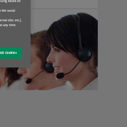
tising based on
 the social
nal site; etc.].
at any time.
All Cookies