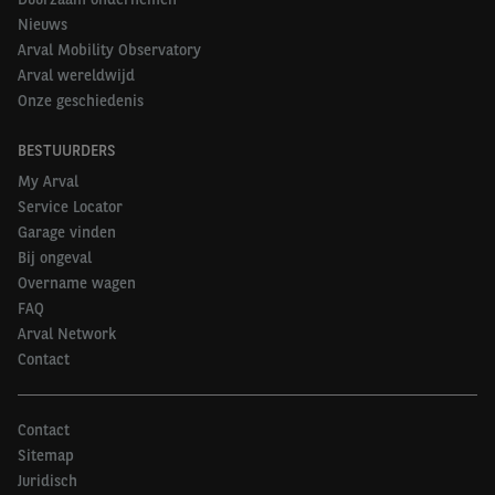
Nieuws
Arval Mobility Observatory
Arval wereldwijd
Onze geschiedenis
BESTUURDERS
My Arval
Service Locator
Garage vinden
Bij ongeval
Overname wagen
Agnès Dutot
werd op 31 oktober 2020 benoemd tot
FAQ
Arval Network
compliancedirecteur
van Arval. Ze volgt Jean-Luc
Contact
Lapon op die op pensioen gaat. In haar loopbaan van
meer dan 30 jaar bij BNP Paribas bekleedde ze
verschillende financiële functies. Voorheen was ze
Contact
compliancedirecteur voor Leasing Solutions op
Sitemap
internationaal niveau. In de 30 landen waar Arval
Juridisch