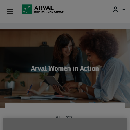
Fr
En
Nl
Particulieren
Overslaan en naar de inhoud gaan
Kmo's & Zelfstandigen
Corporate
Arval Women in Action
Tweedehands Wagens
Over Arval
Bestuurders
8 Jan 2021