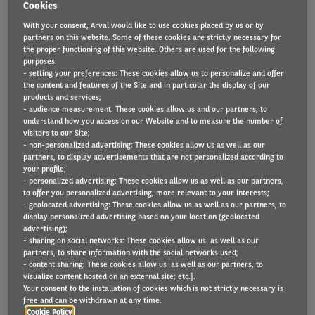
Cookies
With your consent, Arval would like to use cookies placed by us or by
Arval lanceert het
partners on this website. Some of these cookies are strictly necessary for
the proper functioning of this website. Others are used for the following
internationale programma
purposes:
- setting your preferences: These cookies allow us to personalize and offer
the content and features of the Site and in particular the display of our
'Arval Women in Action'
products and services;
- audience measurement: These cookies allow us and our partners, to
understand how you access on our Website and to measure the number of
Gedreven door de sterke overtuiging dat vrouwen van
visitors to our Site;
vandaag de weg zullen vrijmaken voor vrouwen van
- non-personalized advertising: These cookies allow us as well as our
partners, to display advertisements that are not personalized according to
morgen, lanceerde Arval in december 2020 een nieuw
your profile;
loopbaanprogramma '
Women in Action
' met als
- personalized advertising: These cookies allow us as well as our partners,
to offer you personalized advertising, more relevant to your interests;
uitgangspunt de werkgeversbelofte: '
Arval, a place for
- geolocated advertising: These cookies allow us as well as our partners, to
people in action
'. Het is de bedoeling om vrouwen met
display personalized advertising based on your location (geolocated
advertising);
een groot potentieel te begeleiden en de diversiteit
- sharing on social networks: These cookies allow us as well as our
binnen de groep te bevorderen. Met dit nieuwe
partners, to share information with the social networks used;
- content sharing: These cookies allow us as well as our partners, to
programma wil Arval het aantal vrouwen in
visualize content hosted on an external site; etc.].
directiefuncties verhogen door hen de nodige
Your consent to the installation of cookies which is not strictly necessary is
free and can be withdrawn at any time.
middelen te bieden om hun vaardigheden te
Cookie Policy