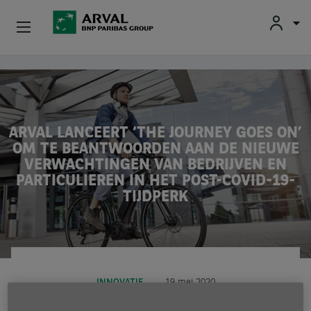
Fr
En
Nl
Particulieren
Overslaan en naar de inhoud gaan
Kmo's & Zelfstandigen
ARVAL LANCEERT ‘THE JOURNEY GOES ON’
Corporate
OM TE BEANTWOORDEN AAN DE NIEUWE
VERWACHTINGEN VAN BEDRIJVEN EN
Tweedehands Wagens
PARTICULIEREN IN HET POST-COVID-19-
TIJDPERK
Over Arval
Bestuurders
INNOVATIE
19 mei 2020