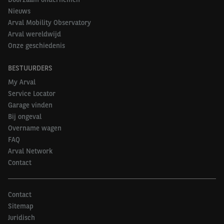
Nieuws
Wij willen NÚ een auto!
:
Flexibele en snelle
Arval Mobility Observatory
autoleaseoplossingen om bedrijven te helpen hun
Arval wereldwijd
bedrijf opnieuw op te starten
: een grote voorraad
Onze geschiedenis
gedesinfecteerde auto's die voor slechts een paar
maanden meteen geleaset kunnen worden, speciaal
BESTUURDERS
aangepast voor pendelaars en werknemers die zich
My Arval
veilig willen verplaatsen. De optie
Service Locator
‘personeelsrotatie’ zorgt voor een veilige en
Garage vinden
regelmatige wissel van bestuurder voor dezelfde
Bij ongeval
auto (wekelijks of langer).
Overname wagen
Leasing van elektrische fietsen
als een veilig en
FAQ
milieuvriendelijk alternatief voor het dagelijks
Arval Network
Contact
woon-werkverkeer. Voor werknemers die tot 15 km
van hun werk wonen, is een elektrische fiets een
van de gezondste en meest duurzame
Contact
mobiliteitsopties om naar het werk te gaan.
Sitemap
Onze activiteiten zijn aangepast om te voldoen aan
Juridisch