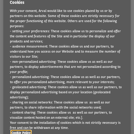
Cookies
With your consent, Arval would like to use cookies placed by us or by
ARVAL LANCEERT ‘THE
partners on this website. Some of these cookies are strictly necessary for
the proper functioning of this website. Others are used for the following
JOURNEY GOES ON’ OM TE
purposes:
- setting your preferences: These cookies allow us to personalize and offer
the content and features of the Site and in particular the display of our
BEANTWOORDEN AAN DE
products and services;
- audience measurement: These cookies allow us and our partners, to
NIEUWE VERWACHTINGEN
understand how you access on our Website and to measure the number of
visitors to our Site;
VAN BEDRIJVEN EN
- non-personalized advertising: These cookies allow us as well as our
partners, to display advertisements that are not personalized according to
PARTICULIEREN IN HET
your profile;
- personalized advertising: These cookies allow us as well as our partners,
to offer you personalized advertising, more relevant to your interests;
POST-COVID-19-TIJDPERK
- geolocated advertising: These cookies allow us as well as our partners, to
display personalized advertising based on your location (geolocated
advertising);
- sharing on social networks: These cookies allow us as well as our
partners, to share information with the social networks used;
- content sharing: These cookies allow us as well as our partners, to
visualize content hosted on an external site; etc.].
Your consent to the installation of cookies which is not strictly necessary is
free and can be withdrawn at any time.
Cookie Policy