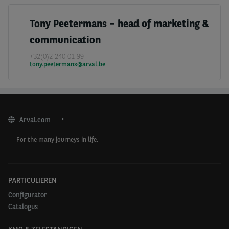
zijn en daar draait het dan ook om bij “The Journey
Goes On”
, vertelt Alain Van Groenendael, voorzitter en
Tony Peetermans – head of marketing &
CEO van Arval.
communication
In de huidige context is een eigen auto de beste optie
+32(0)2 240 01 99
om veilig te reizen. Die moet betaalbaar, en
tony.peetermans@arval.be
gemakkelijk en snel te krijgen zijn. Dit zijn de troeven
van
The
Journey Goes On
voor zowel particulieren als
zelfstandigen:
Arval.com
Vanaf 7,99 EUR per dag voor een nieuwe auto,
For the many journeys in life.
(beperkte voorraad – inclusief:
belastingen,
onderhoud, schadedekking en verzekeringen –
exclusief: winterbanden, brandstof en bijstand)
Een supersnelle levering
: levering binnen enkele
PARTICULIEREN
weken (veel auto’s in voorraad)
Configurator
100% van thuis uit
: bestel uw auto vanuit uw zetel
Catalogus
en laat hem thuis leveren