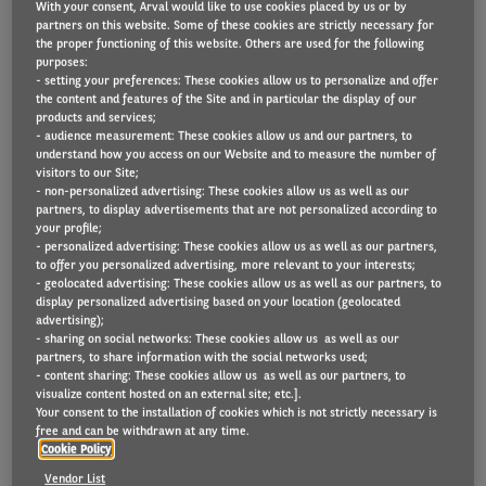
With your consent, Arval would like to use cookies placed by us or by
partners on this website. Some of these cookies are strictly necessary for
the proper functioning of this website. Others are used for the following
purposes:
In de week van de mobiliteit toont
- setting your preferences: These cookies allow us to personalize and offer
the content and features of the Site and in particular the display of our
mobiliteitsoplossingenbedrijf Arval België andere
products and services;
bedrijven hoe snel een wagenparktransitie kan
- audience measurement: These cookies allow us and our partners, to
understand how you access on our Website and to measure the number of
gebeuren. In slechts een paar weken tijd
visitors to our Site;
- non-personalized advertising: These cookies allow us as well as our
installeerde het bedrijf maar liefst 95 nieuwe
partners, to display advertisements that are not personalized according to
laadpalen op hun eigen bedrijventerrein. Met de
your profile;
- personalized advertising: These cookies allow us as well as our partners,
reeds bestaande laadstations, brengt hen dat op
to offer you personalized advertising, more relevant to your interests;
- geolocated advertising: These cookies allow us as well as our partners, to
een totaal van 103 laadpalen. En dat is niet alles: de
display personalized advertising based on your location (geolocated
medewerkers van Arval België kunnen als
advertising);
- sharing on social networks: These cookies allow us as well as our
bedrijfswagen voortaan alleen voor full electric
partners, to share information with the social networks used;
- content sharing: These cookies allow us as well as our partners, to
kiezen. Daarom laten ze alle personeelsleden nu al
visualize content hosted on an external site; etc.].
elektrische deelauto’s testen via hun car sharing
Your consent to the installation of cookies which is not strictly necessary is
free and can be withdrawn at any time.
app. “Als mobiliteitsoplossingenbedrijf willen we
Cookie Policy
niet alleen andere bedrijven vertellen hoe het kan,
Vendor List