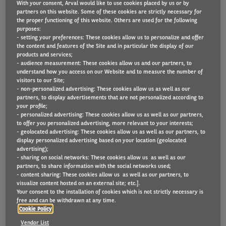
With your consent, Arval would like to use cookies placed by us or by
partners on this website. Some of these cookies are strictly necessary for
the proper functioning of this website. Others are used for the following
purposes:
Nu 2023 begint, deelt het Arval Mobility
- setting your preferences: These cookies allow us to personalize and offer
the content and features of the Site and in particular the display of our
Observatory graag een synthese van de wijzigingen
products and services;
in de wettelijke belastingen
en de bijbehorende
- audience measurement: These cookies allow us and our partners, to
understand how you access on our Website and to measure the number of
evoluties van mechanismen in Europa, per land.
visitors to our Site;
- non-personalized advertising: These cookies allow us as well as our
Hieronder vindt u een niet-uitputtende lijst met de
partners, to display advertisements that are not personalized according to
evolutie van de overheidsbelasting, subsidies en
your profile;
- personalized advertising: These cookies allow us as well as our partners,
bonusregelingen voor 2023 in een aantal Europese
to offer you personalized advertising, more relevant to your interests;
- geolocated advertising: These cookies allow us as well as our partners, to
landen (zoals België, Frankrijk, Duitsland, Italië,
display personalized advertising based on your location (geolocated
Griekenland, Luxemburg, Nederland, Noorwegen,
advertising);
- sharing on social networks: These cookies allow us as well as our
Portugal, Spanje, Zweden, Slowakije), Zwitserland
partners, to share information with the social networks used;
- content sharing: These cookies allow us as well as our partners, to
en het Verenigd Koninkrijk.
visualize content hosted on an external site; etc.].
Your consent to the installation of cookies which is not strictly necessary is
free and can be withdrawn at any time.
Cookie Policy
België
Vendor List