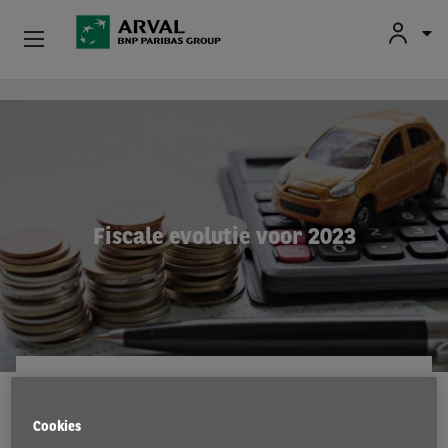
Fr
En
Nl
Particulieren
Overslaan en naar de inhoud gaan
Kmo's & Zelfstandigen
Corporate
Fiscale evolutie voor 2023
Tweedehands Wagens
Over Arval
Bestuurders
WET- EN REGELGEVING
3 Mar 2023
Cookies