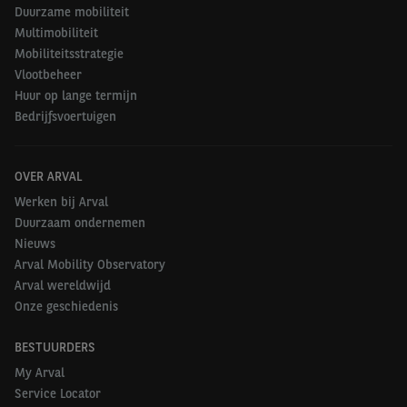
Duurzame mobiliteit
Voertuigen waarvoor geen CO
-uitstootgegevens
2
Multimobiliteit
beschikbaar zijn, komen niet voor aftrek in
Mobiliteitsstrategie
aanmerking.
Vlootbeheer
Huur op lange termijn
Bedrijfsvoertuigen
OVER ARVAL
Werken bij Arval
Duurzaam ondernemen
Nieuws
Arval Mobility Observatory
Belasting BIK 2023
Arval wereldwijd
Onze geschiedenis
Voor het inkomstenjaar 2023 (belastingjaar 2024)
bedraagt het voordeel van alle aard ten minste
BESTUURDERS
€1.540 per jaar, vóór aftrek van een eventuele eigen
My Arval
bijdrage.
Service Locator