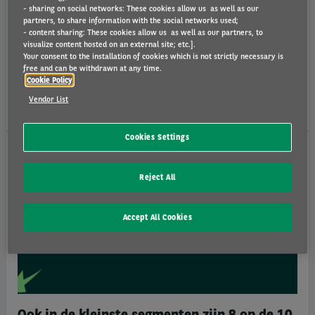
Mobility and Fleet Barometer 2026
- sharing on social networks: These cookies allow us as well as our
partners, to share information with the social networks used;
Het Arval Mobility Observatory is verheugd de publicatie van de Global
- content sharing: These cookies allow us as well as our partners, to
Fleet and Mobility Barometer 2026 aan te kondigen. Deze editie
visualize content hosted on an external site; etc.].
markeert een cruciale overgang voor wereldwijde wagenparken. Terwijl
Your consent to the installation of cookies which is not strictly necessary is
elektrificatie, duurzaamheid en operationele efficiëntie kernprioriteiten
free and can be withdrawn at any time.
blijven, verschuiven bedrijven van expansie naar optimalisatie.
Cookie Policy
Vendor List
di 21/04/26
Cookies Settings
ARVAL MOBILITY OBSERVATORY
Reject All
Accept All Cookies
Ook in de kleinste segmenten zijn 8 op de 10