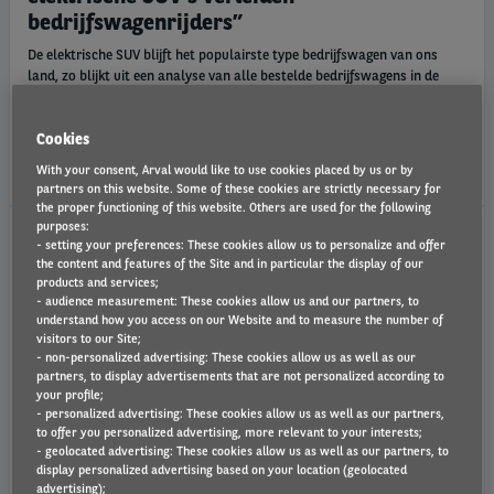
bedrijfswagenrijders”
De elektrische SUV blijft het populairste type bedrijfswagen van ons
land, zo blijkt uit een analyse van alle bestelde bedrijfswagens in de
eerste helft van 2026 bij mobiliteitsoplossingenbedrijf Arval België.
Mercedes GLB en BMW iX3 zijn het populairst.
Cookies
di 07/07/26
With your consent, Arval would like to use cookies placed by us or by
partners on this website. Some of these cookies are strictly necessary for
the proper functioning of this website. Others are used for the following
purposes:
- setting your preferences: These cookies allow us to personalize and offer
ARVAL MOBILITY OBSERVATORY
the content and features of the Site and in particular the display of our
products and services;
- audience measurement: These cookies allow us and our partners, to
understand how you access on our Website and to measure the number of
visitors to our Site;
- non-personalized advertising: These cookies allow us as well as our
partners, to display advertisements that are not personalized according to
your profile;
- personalized advertising: These cookies allow us as well as our partners,
to offer you personalized advertising, more relevant to your interests;
- geolocated advertising: These cookies allow us as well as our partners, to
display personalized advertising based on your location (geolocated
advertising);