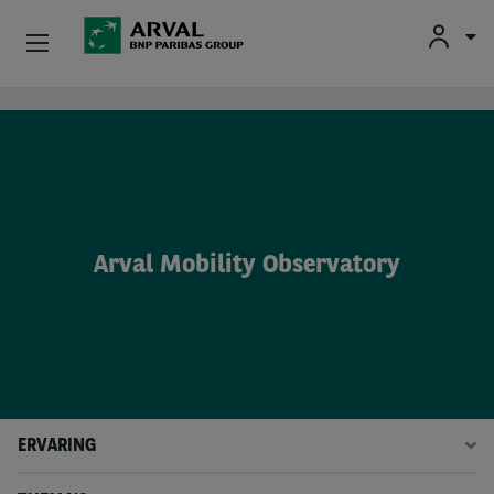
Fr
En
Nl
Particulieren
Overslaan en naar de inhoud gaan
Kmo's & Zelfstandigen
Corporate
Arval Mobility Observatory
Tweedehands Wagens
Over Arval
Bestuurders
ERVARING